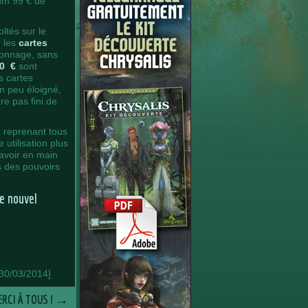
ium 99 € de
ltés sur le
: les
cartes
sonnage, sans
00 €
sont
s cartes
un peu éloigné,
re pas fini de
s
reprenant tous
 utilisation plus
 avoir en main
s des pouvoirs
ce nouvel
[30/03/2014]
ERCI À TOUS !
→