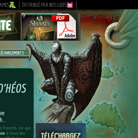
GAMES
DISTRIBUÉ PAR NEO LUDIS
LÉCHARGEMENTS
D’HÉOS
rve
sh…
 franchi, ce qui
sie
à tous les