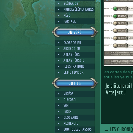
SCÉNARIOS
PRINCES ÉLÉMENTAIRES
RÉZO
PARTAGE
UNIVERS
CADRE DE JEU
AIDES DE JEU
ATLAS HÉOS
ATLAS HÉOSSIE
ILLUSTRATIONS
les cartes des 
LE MOT D'IGOR
sous les yeux sa
OUTILS
Je clôturerai 
Artefact !
VIDÉOS
DISCORD
WIKI
INDEX
GLOSSAIRE
RECHERCHE
←
LES CHRONIQ
BOUTIQUES ET ASSOS