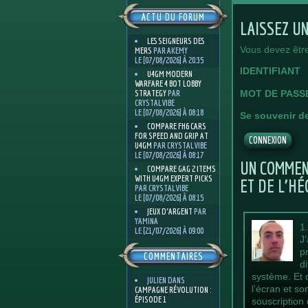
ACTU DU FORUM
LAISSEZ U
LES SEIGNEURS DES
Vous devez êtr
MERS
PAR AKEMY
LE [07/08/2026] À 20:35
IDENTIFIANT
U4GM MODERN
WARFARE 4 BOT LOBBY
MOT DE PASS
STRATEGY
PAR
CRYSTALVIBE
LE [07/08/2026] À 08:18
Se souvenir d
COMPARE FH6 CARS
FOR SPEED AND GRIP AT
U4GM
PAR CRYSTALVIBE
LE [07/08/2026] À 08:17
UN COMMEN
COMPARE GAG 2 ITEMS
WITH U4GM EXPERT PICKS
ET DE L’HÉ
PAR CRYSTALVIBE
LE [07/08/2026] À 08:15
JEUX D'ARGENT
PAR
YAMINA
1
LE [21/07/2026] À 09:00
J
p
COMMENTAIRES
d
système. Et 
JULIEN
DANS
l’écran et s
CAMPAGNE RÉVOLUTION :
ÉPISODE 1
souscription