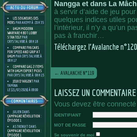
Nangga et dans La Mâch
ACTU DU FORUM
à servir d’aide de jeu pou
LES SEIGNEURS DES
quelques indices utiles po
MERS
PAR AKEMY À 20 H 35
l’intérieur, il n’y a qu’un p
U4GM MODERN
WARFARE 4 BOT LOBBY
pas à franchir…
STRATEGY
PAR
CRYSTALVIBE À 08 H 18
Téléchargez l’Avalanche n°12
COMPARE FH6 CARS
FOR SPEED AND GRIP AT
U4GM
PAR CRYSTALVIBE À
08 H 17
COMPARE GAG 2 ITEMS
WITH U4GM EXPERT PICKS
←
AVALANCHE N°119
PAR CRYSTALVIBE À 08 H 15
JEUX D'ARGENT
PAR
YAMINA
LAISSEZ UN COMMENTAIRE
LE [21/07/2026] À 09:00
COMMENTAIRES
Vous devez être connecté
JULIEN
DANS
IDENTIFIANT
CAMPAGNE RÉVOLUTION :
ÉPISODE 1
MOT DE PASSE
ASTRENUIT
DANS
CAMPAGNE RÉVOLUTION :
Se souvenir de moi
ÉPISODE 1