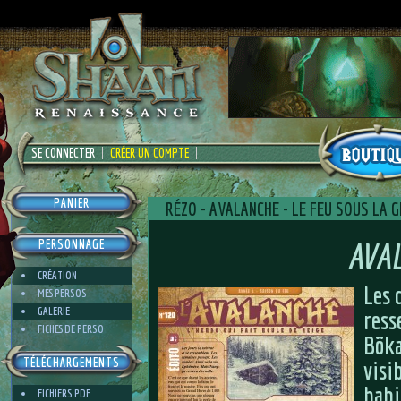
SE CONNECTER
CRÉER UN COMPTE
PANIER
RÉZO
-
AVALANCHE
-
LE FEU SOUS LA 
AVA
PERSONNAGE
CRÉATION
Les 
MES PERSOS
GALERIE
ress
FICHES DE PERSO
Böka
TÉLÉCHARGEMENTS
visi
habi
FICHIERS PDF