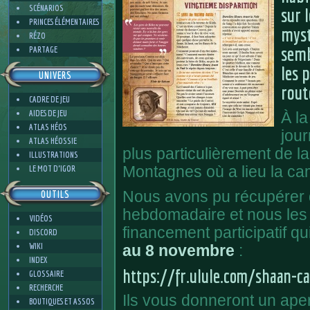
SCÉNARIOS
sur 
PRINCES ÉLÉMENTAIRES
myst
RÉZO
semb
PARTAGE
les 
UNIVERS
rout
CADRE DE JEU
AIDES DE JEU
À l
ATLAS HÉOS
jour
ATLAS HÉOSSIE
plus particulièrement de 
ILLUSTRATIONS
LE MOT D'IGOR
Montagnes où a lieu la c
Nous avons pu récupérer 
OUTILS
hebdomadaire et nous les
VIDÉOS
financement participatif qu
DISCORD
WIKI
au 8 novembre
:
INDEX
https://fr.ulule.com/shaan-
GLOSSAIRE
RECHERCHE
Ils vous donneront un ape
BOUTIQUES ET ASSOS