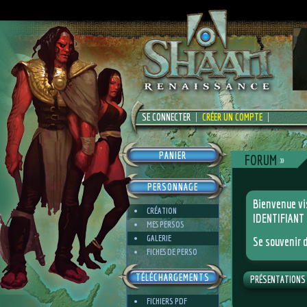
SE CONNECTER
CRÉER UN COMPTE
PANIER
FORUM
»
PERSONNAGE
Bienvenue vi
CRÉATION
IDENTIFIANT
MES PERSOS
GALERIE
Se souvenir 
FICHES DE PERSO
TÉLÉCHARGEMENTS
PRÉSENTATIONS
FICHIERS PDF