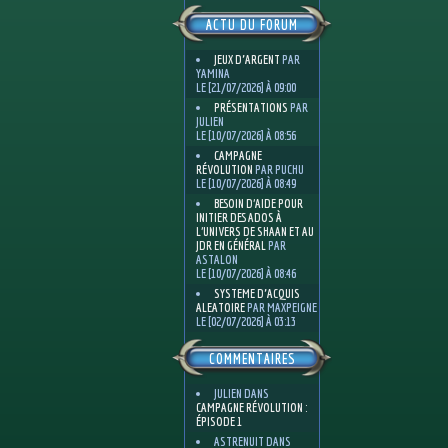
ACTU DU FORUM
JEUX D'ARGENT
PAR
YAMINA
LE [21/07/2026] À 09:00
PRÉSENTATIONS
PAR
JULIEN
LE [10/07/2026] À 08:56
CAMPAGNE
RÉVOLUTION
PAR PUCHU
LE [10/07/2026] À 08:49
BESOIN D’AIDE POUR
INITIER DES ADOS À
L’UNIVERS DE SHAAN ET AU
JDR EN GÉNÉRAL
PAR
ASTALON
LE [10/07/2026] À 08:46
SYSTEME D'ACQUIS
ALEATOIRE
PAR MAXPEIGNE
LE [02/07/2026] À 03:13
COMMENTAIRES
JULIEN
DANS
CAMPAGNE RÉVOLUTION :
ÉPISODE 1
ASTRENUIT
DANS