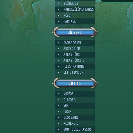
SCÉNARIOS
PRINCES ÉLÉMENTAIRES
RÉZO
PARTAGE
UNIVERS
CADRE DE JEU
AIDES DE JEU
ATLAS HÉOS
ATLAS HÉOSSIE
ILLUSTRATIONS
LE MOT D'IGOR
OUTILS
VIDÉOS
DISCORD
WIKI
INDEX
GLOSSAIRE
RECHERCHE
BOUTIQUES ET ASSOS