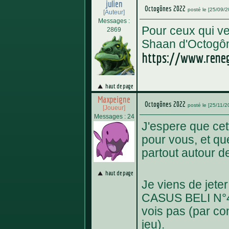
julien
Octogônes 2022
posté le [25/09/
[Auteur]
Messages :
Pour ceux qui veu
2869
Shaan d'Octogône
https://www.reneg
haut de page
Maxpeigne
Octogônes 2022
posté le [25/11/2
[Joueur]
Messages : 24
J'espere que cet
pour vous, et q
partout autour d
haut de page
Je viens de jeter
CASUS BELI N°41
vois pas (par cont
jeu).