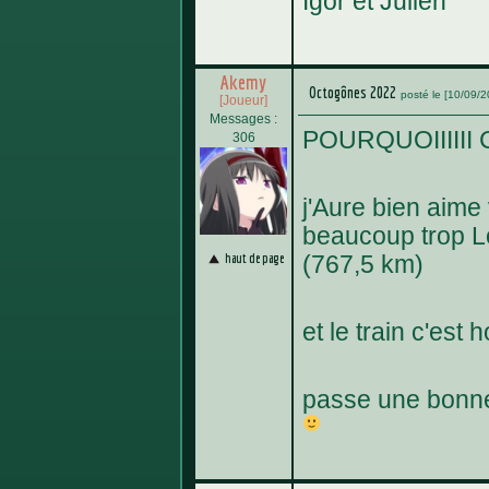
Igor et Julien
Akemy
Octogônes 2022
posté le [10/09/
[Joueur]
Messages :
POURQUOIIIIII 
306
j'Aure bien aime
beaucoup trop Lo
haut de page
(767,5 km)
et le train c'est 
passe une bonne