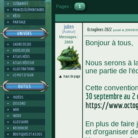
SCÉNARIOS
Pages :
1
PRINCES ÉLÉMENTAIRES
RÉZO
PARTAGE
julien
Octogônes 2022
posté le [09/09/
[Auteur]
UNIVERS
Messages :
Bonjour à tous,
2869
CADRE DE JEU
AIDES DE JEU
ATLAS HÉOS
Nous serons à la
ATLAS HÉOSSIE
ILLUSTRATIONS
une partie de l'
LE MOT D'IGOR
haut de page
Cette convention
OUTILS
30 septembre au 2 
VIDÉOS
https://www.octog
DISCORD
WIKI
INDEX
GLOSSAIRE
En plus de faire
RECHERCHE
et d'organiser d
BOUTIQUES ET ASSOS