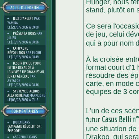
Hunger, nous fer
ACTU DU FORUM
stand, plutôt en 
JEUX D'ARGENT
PAR
YAMINA
Ce sera l'occas
LE [21/07/2026] À 09:00
de jeu, celui dév
PRÉSENTATIONS
PAR
JULIEN
qui a pour nom 
LE [10/07/2026] À 08:56
CAMPAGNE
RÉVOLUTION
PAR PUCHU
LE [10/07/2026] À 08:49
À la croisée entr
BESOIN D’AIDE POUR
format court d'1
INITIER DES ADOS À
L’UNIVERS DE SHAAN ET AU
résoudre des ép
JDR EN GÉNÉRAL
PAR
ASTALON
carte, en mode c
LE [10/07/2026] À 08:46
équipes de 3 con
SYSTEME D'ACQUIS
ALEATOIRE
PAR MAXPEIGNE
LE [02/07/2026] À 03:13
L'un de ces scén
COMMENTAIRES
Casus Belli n
futur
JULIEN
DANS
CAMPAGNE RÉVOLUTION :
une situation de
ÉPISODE 1
Drakoo, qui sera
ASTRENUIT
DANS