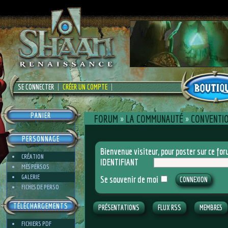
SE CONNECTER
CRÉER UN COMPTE
PANIER
FORUM
»
LA COMMUNAUTÉ
»
CONVENTI
PERSONNAGE
Bienvenue visiteur, pour poster sur ce f
CRÉATION
IDENTIFIANT
MES PERSOS
GALERIE
Se souvenir de moi
FICHES DE PERSO
TÉLÉCHARGEMENTS
PRÉSENTATIONS
FLUX RSS
MEMBRES
FICHIERS PDF