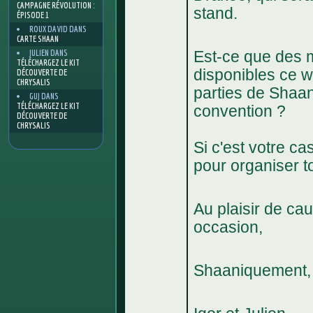
CAMPAGNE RÉVOLUTION :
stand.
ÉPISODE 1
ROUX DAVID
DANS
CARTE SHAAN
JULIEN
DANS
Est-ce que des m
TÉLÉCHARGEZ LE KIT
disponibles ce 
DÉCOUVERTE DE
CHRYSALIS
parties de Shaa
GUJ
DANS
TÉLÉCHARGEZ LE KIT
convention ?
DÉCOUVERTE DE
CHRYSALIS
Si c'est votre ca
pour organiser to
Au plaisir de ca
occasion,
Shaaniquement,