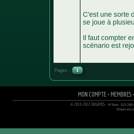
C'est une sorte d
se joue à plusie
Il faut compter e
scénario est rej
Pages :
1
MON COMPTE
•
MEMBRES
© 2010-2022 ORIGAMES
- N°Siret : 523 288
Shaan est un