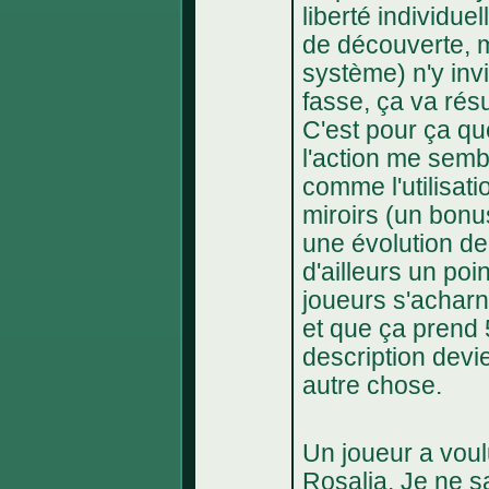
liberté individue
de découverte, m
système) n'y inv
fasse, ça va résu
C'est pour ça qu
l'action me sembl
comme l'utilisati
miroirs (un bonu
une évolution de
d'ailleurs un po
joueurs s'acharne
et que ça prend 5
description devi
autre chose.
Un joueur a voulu
Rosalia. Je ne sav