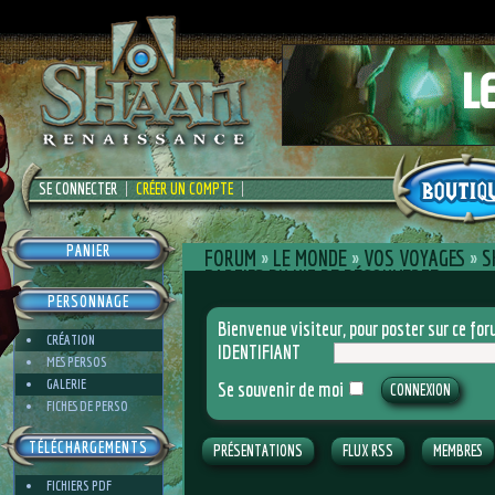
SE CONNECTER
CRÉER UN COMPTE
PANIER
FORUM
»
LE MONDE
»
VOS VOYAGES
»
S
PARTIES DU KIT DE DÉCOUVERTE
PERSONNAGE
Bienvenue visiteur, pour poster sur ce f
CRÉATION
IDENTIFIANT
MES PERSOS
GALERIE
Se souvenir de moi
FICHES DE PERSO
TÉLÉCHARGEMENTS
PRÉSENTATIONS
FLUX RSS
MEMBRES
FICHIERS PDF