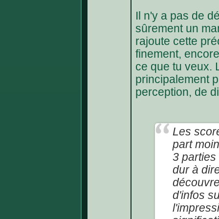
Il n'y a pas de d
sûrement un manq
rajoute cette pré
finement, encore
ce que tu veux. L
principalement p
perception, de d
Les score
part moin
3 parties
dur à dir
découvre,
d'infos s
l'impress