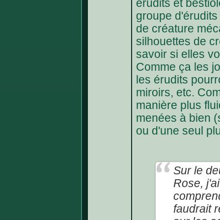
érudits et bestio
groupe d'érudits
de créature méca
silhouettes de c
savoir si elles v
Comme ça les jo
les érudits pour
miroirs, etc. Com
manière plus flui
menées à bien (s
ou d'une seul plu
Sur le d
Rose, j'
comprend
faudrait 