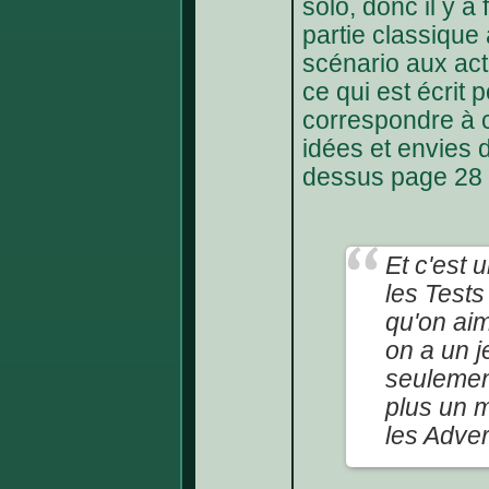
solo, donc il y a
partie classique 
scénario aux act
ce qui est écrit 
correspondre à c
idées et envies 
dessus page 28 d
Et c'est 
les Test
qu'on aim
on a un j
seulement
plus un m
les Adver