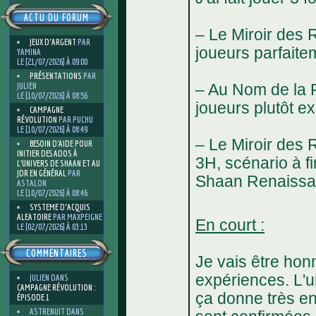
ACTU DU FORUM
– Le Miroir des 
JEUX D'ARGENT
PAR
joueurs parfait
YAMINA
LE [21/07/2026] À 09:00
PRÉSENTATIONS
PAR
JULIEN
– Au Nom de la R
LE [10/07/2026] À 08:56
joueurs plutôt 
CAMPAGNE
RÉVOLUTION
PAR PUCHU
LE [10/07/2026] À 08:49
– Le Miroir des 
BESOIN D’AIDE POUR
INITIER DES ADOS À
3H, scénario à f
L’UNIVERS DE SHAAN ET AU
JDR EN GÉNÉRAL
PAR
Shaan Renaiss
ASTALON
LE [10/07/2026] À 08:46
SYSTEME D'ACQUIS
ALEATOIRE
PAR MAXPEIGNE
En court :
LE [02/07/2026] À 03:13
COMMENTAIRES
Je vais être honn
expériences. L'u
JULIEN
DANS
CAMPAGNE RÉVOLUTION :
ça donne très en
ÉPISODE 1
ASTRENUIT
DANS