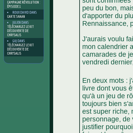
sont confirmées 
CAMPAGNE RÉVOLUTION :
ÉPISODE 1
peu du bon, mai
ROUX DAVID
DANS
d'apporter du pl
CARTE SHAAN
Rennaissance, pl
JULIEN
DANS
TÉLÉCHARGEZ LE KIT
DÉCOUVERTE DE
CHRYSALIS
J'aurais voulu fa
GUJ
DANS
TÉLÉCHARGEZ LE KIT
mon calendrier a
DÉCOUVERTE DE
camarades de jeu
CHRYSALIS
vendredi dernier,
En deux mots : j'
livre dont vous ê
qu'à un jeu de 
toujours bien s'a
est super riche, 
personnage, de 
justifier pourquo