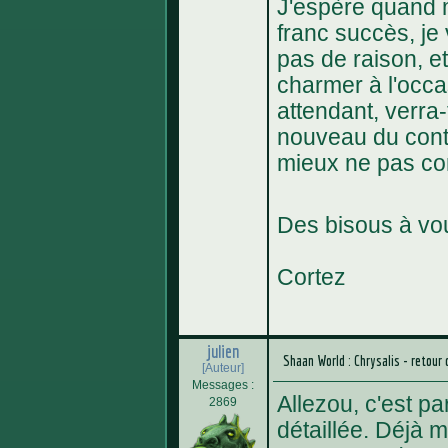
J'espère quand 
franc succès, je 
pas de raison, et
charmer à l'occ
attendant, verr
nouveau du cont
mieux ne pas co
Des bisous à vo
Cortez
julien
Shaan World : Chrysalis - retour 
[Auteur]
Messages :
Allezou, c'est p
2869
détaillée. Déjà m