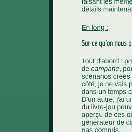
faisant les même
détails maintena
En long :
Sur ce qu'on nous p
Tout d'abord : p
de
campane
, po
scénarios créés
côté, je ne vai
dans un temps au
D'un autre, j'ai 
du livre-jeu peu
aperçu de ces out
générateur de c
pas compris.