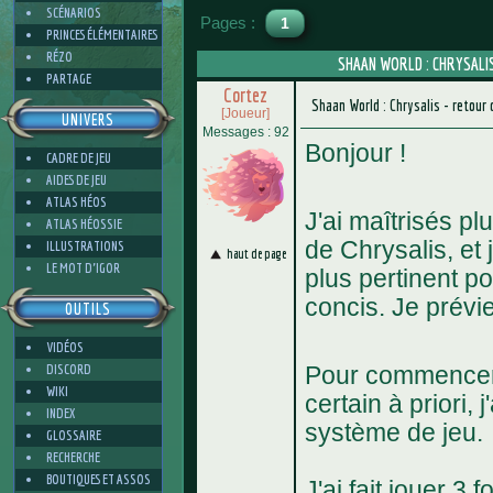
SCÉNARIOS
Pages :
1
PRINCES ÉLÉMENTAIRES
RÉZO
SHAAN WORLD : CHRYSALIS
PARTAGE
Cortez
Shaan World : Chrysalis - retour 
[Joueur]
UNIVERS
Messages : 92
Bonjour !
CADRE DE JEU
AIDES DE JEU
ATLAS HÉOS
J'ai maîtrisés pl
ATLAS HÉOSSIE
de Chrysalis, et 
ILLUSTRATIONS
haut de page
LE MOT D'IGOR
plus pertinent po
concis. Je prévi
OUTILS
VIDÉOS
DISCORD
Pour commencer,
WIKI
certain à priori,
INDEX
système de jeu.
GLOSSAIRE
RECHERCHE
BOUTIQUES ET ASSOS
J'ai fait jouer 3 