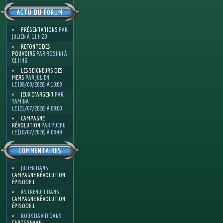
ACTU DU FORUM
PRÉSENTATIONS
PAR
JULIEN À 11 H 29
REFONTE DES
POUVOIRS
PAR ROSHNI À
01 H 46
LES SEIGNEURS DES
MERS
PAR JULIEN
LE [08/08/2026] À 10:08
JEUX D'ARGENT
PAR
YAMINA
LE [21/07/2026] À 09:00
CAMPAGNE
RÉVOLUTION
PAR PUCHU
LE [10/07/2026] À 08:49
COMMENTAIRES
JULIEN
DANS
CAMPAGNE RÉVOLUTION :
ÉPISODE 1
ASTRENUIT
DANS
CAMPAGNE RÉVOLUTION :
ÉPISODE 1
ROUX DAVID
DANS
CARTE SHAAN