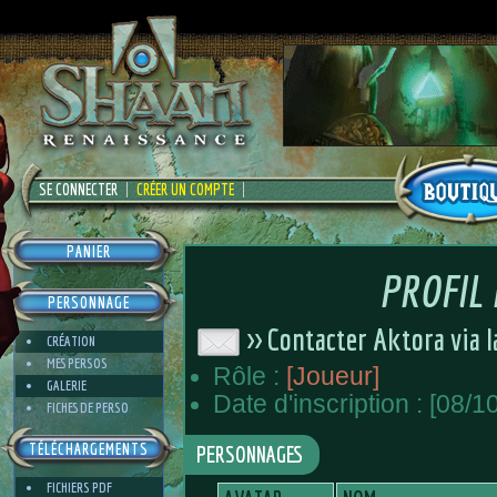
SE CONNECTER
CRÉER UN COMPTE
PANIER
PROFIL
PERSONNAGE
>> Contacter Aktora via 
CRÉATION
MES PERSOS
Rôle :
[Joueur]
GALERIE
Date d'inscription : [08/1
FICHES DE PERSO
TÉLÉCHARGEMENTS
PERSONNAGES
FICHIERS PDF