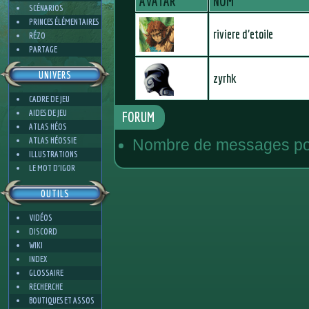
AVATAR
NOM
SCÉNARIOS
PRINCES ÉLÉMENTAIRES
riviere d'etoile
RÉZO
PARTAGE
UNIVERS
zyrhk
CADRE DE JEU
AIDES DE JEU
FORUM
ATLAS HÉOS
ATLAS HÉOSSIE
Nombre de messages pos
ILLUSTRATIONS
LE MOT D'IGOR
OUTILS
VIDÉOS
DISCORD
WIKI
INDEX
GLOSSAIRE
RECHERCHE
BOUTIQUES ET ASSOS