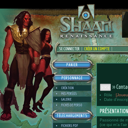
SE CONNECTER
CRÉER UN COMPTE
PANIER
PERSONNAGE
>> Conta
CRÉATION
MES PERSOS
Rôle :
[Joueu
GALERIE
Date d'inscri
FICHES DE PERSO
PRÉSENTATIO
TÉLÉCHARGEMENTS
Passionné de mu
(ce qui m'a l'ai
FICHIERS PDF