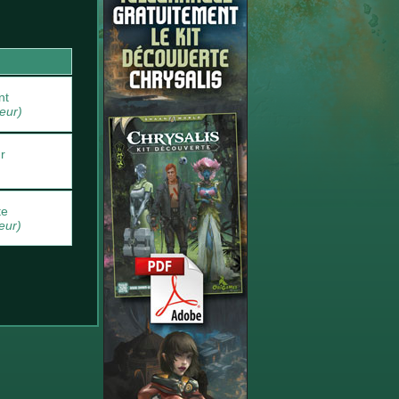
nt
eur)
r
te
eur)