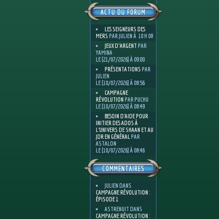
ACTU DU FORUM
LES SEIGNEURS DES
MERS
PAR JULIEN À 10 H 08
JEUX D'ARGENT
PAR
YAMINA
LE [21/07/2026] À 09:00
PRÉSENTATIONS
PAR
JULIEN
LE [10/07/2026] À 08:56
CAMPAGNE
RÉVOLUTION
PAR PUCHU
LE [10/07/2026] À 08:49
BESOIN D’AIDE POUR
INITIER DES ADOS À
L’UNIVERS DE SHAAN ET AU
JDR EN GÉNÉRAL
PAR
ASTALON
LE [10/07/2026] À 08:46
COMMENTAIRES
JULIEN
DANS
CAMPAGNE RÉVOLUTION :
ÉPISODE 1
ASTRENUIT
DANS
CAMPAGNE RÉVOLUTION :