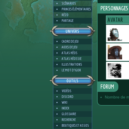
SCÉNARIOS
PERSONNAGES
PRINCES ÉLÉMENTAIRES
RÉZO
AVATAR
PARTAGE
UNIVERS
CADRE DE JEU
AIDES DE JEU
ATLAS HÉOS
ATLAS HÉOSSIE
ILLUSTRATIONS
LE MOT D'IGOR
OUTILS
FORUM
VIDÉOS
DISCORD
Nombre de m
WIKI
INDEX
GLOSSAIRE
RECHERCHE
BOUTIQUES ET ASSOS