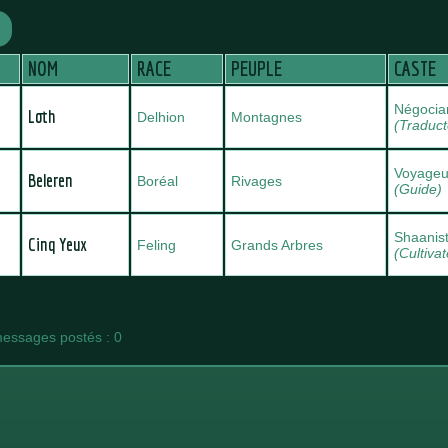
NOM
RACE
PEUPLE
CASTE
Négocia
Loth
Delhion
Montagnes
(Traduct
Voyageu
Beleren
Boréal
Rivages
(Guide)
Shaanis
Cinq Yeux
Feling
Grands Arbres
(Cultivat
essages postés : 0