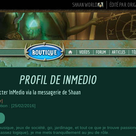
SHAAN WORLD
ÉDITÉ PAR ORI
VIDÉOS
FORUM
ARTICLES
TÉ
PROFIL DE
INMEDIO
cter InMedio via la messagerie de Shaan
r]
ption : [25/02/2016]
N
sique, jeux de société, go, jardinage, et tout ce que je trouve passio
r assez logique), je me mets tranquillement au jeu de rôle.