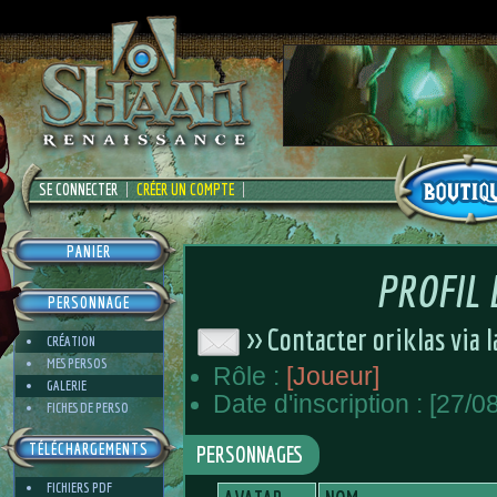
SE CONNECTER
CRÉER UN COMPTE
PANIER
PROFIL
PERSONNAGE
>> Contacter oriklas via 
CRÉATION
MES PERSOS
Rôle :
[Joueur]
GALERIE
Date d'inscription : [27/0
FICHES DE PERSO
TÉLÉCHARGEMENTS
PERSONNAGES
FICHIERS PDF