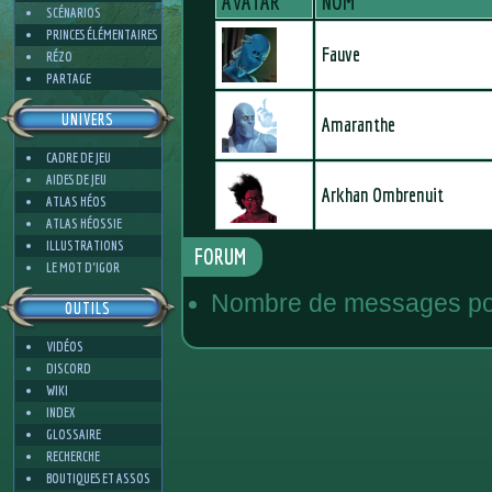
AVATAR
NOM
SCÉNARIOS
PRINCES ÉLÉMENTAIRES
Fauve
RÉZO
PARTAGE
UNIVERS
Amaranthe
CADRE DE JEU
AIDES DE JEU
Arkhan Ombrenuit
ATLAS HÉOS
ATLAS HÉOSSIE
ILLUSTRATIONS
FORUM
LE MOT D'IGOR
Nombre de messages pos
OUTILS
VIDÉOS
DISCORD
WIKI
INDEX
GLOSSAIRE
RECHERCHE
BOUTIQUES ET ASSOS