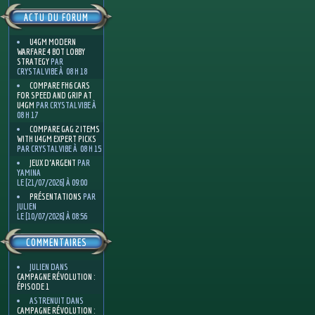
ACTU DU FORUM
U4GM MODERN
WARFARE 4 BOT LOBBY
STRATEGY
PAR
CRYSTALVIBE À 08 H 18
COMPARE FH6 CARS
FOR SPEED AND GRIP AT
U4GM
PAR CRYSTALVIBE À
08 H 17
COMPARE GAG 2 ITEMS
WITH U4GM EXPERT PICKS
PAR CRYSTALVIBE À 08 H 15
JEUX D'ARGENT
PAR
YAMINA
LE [21/07/2026] À 09:00
PRÉSENTATIONS
PAR
JULIEN
LE [10/07/2026] À 08:56
COMMENTAIRES
JULIEN
DANS
CAMPAGNE RÉVOLUTION :
ÉPISODE 1
ASTRENUIT
DANS
CAMPAGNE RÉVOLUTION :