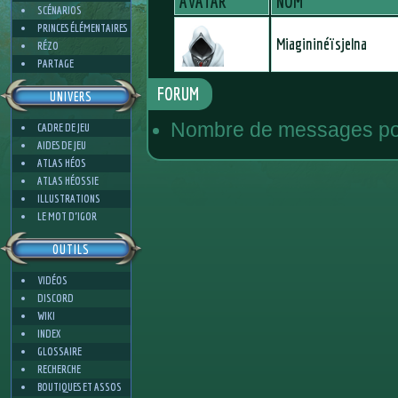
AVATAR
NOM
SCÉNARIOS
PRINCES ÉLÉMENTAIRES
Miagininéïsjelna
RÉZO
PARTAGE
FORUM
UNIVERS
Nombre de messages pos
CADRE DE JEU
AIDES DE JEU
ATLAS HÉOS
ATLAS HÉOSSIE
ILLUSTRATIONS
LE MOT D'IGOR
OUTILS
VIDÉOS
DISCORD
WIKI
INDEX
GLOSSAIRE
RECHERCHE
BOUTIQUES ET ASSOS