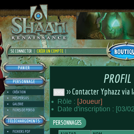
SE CONNECTER
CRÉER UN COMPTE
PANIER
PROFIL
PERSONNAGE
>> Contacter Yphazz via 
CRÉATION
MES PERSOS
Rôle :
[Joueur]
GALERIE
Date d'inscription : [03/0
FICHES DE PERSO
TÉLÉCHARGEMENTS
PERSONNAGES
FICHIERS PDF