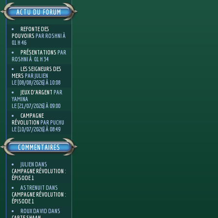
ACTU DU FORUM
REFONTE DES
POUVOIRS
PAR ROSHNI À
01 H 46
PRÉSENTATIONS
PAR
ROSHNI À 01 H 34
LES SEIGNEURS DES
MERS
PAR JULIEN
LE [08/08/2026] À 10:08
JEUX D'ARGENT
PAR
YAMINA
LE [21/07/2026] À 09:00
CAMPAGNE
RÉVOLUTION
PAR PUCHU
LE [10/07/2026] À 08:49
COMMENTAIRES
JULIEN
DANS
CAMPAGNE RÉVOLUTION :
ÉPISODE 1
ASTRENUIT
DANS
CAMPAGNE RÉVOLUTION :
ÉPISODE 1
ROUX DAVID
DANS
CARTE SHAAN