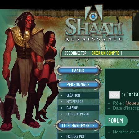
SE CONNECTER
CRÉER UN COMPTE
PANIER
PERSONNAGE
>> Conta
CRÉATION
MES PERSOS
Rôle :
[Joueu
GALERIE
Date d'inscri
FICHES DE PERSO
FORUM
TÉLÉCHARGEMENTS
Nombre de m
FICHIERS PDF