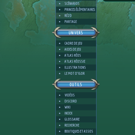
SCÉNARIOS
PRINCES ÉLÉMENTAIRES
RÉZO
PARTAGE
UNIVERS
CADRE DE JEU
AIDES DE JEU
ATLAS HÉOS
ATLAS HÉOSSIE
ILLUSTRATIONS
LE MOT D'IGOR
OUTILS
VIDÉOS
DISCORD
WIKI
INDEX
GLOSSAIRE
RECHERCHE
BOUTIQUES ET ASSOS