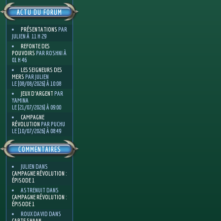
ACTU DU FORUM
PRÉSENTATIONS
PAR
JULIEN À 11 H 29
REFONTE DES
POUVOIRS
PAR ROSHNI À
01 H 46
LES SEIGNEURS DES
MERS
PAR JULIEN
LE [08/08/2026] À 10:08
JEUX D'ARGENT
PAR
YAMINA
LE [21/07/2026] À 09:00
CAMPAGNE
RÉVOLUTION
PAR PUCHU
LE [10/07/2026] À 08:49
COMMENTAIRES
JULIEN
DANS
CAMPAGNE RÉVOLUTION :
ÉPISODE 1
ASTRENUIT
DANS
CAMPAGNE RÉVOLUTION :
ÉPISODE 1
ROUX DAVID
DANS
CARTE SHAAN