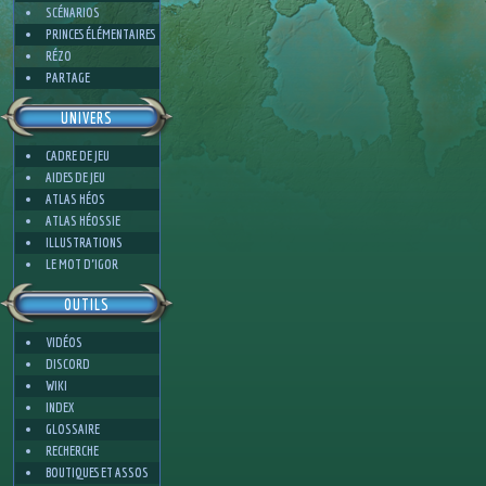
SCÉNARIOS
PRINCES ÉLÉMENTAIRES
RÉZO
PARTAGE
UNIVERS
CADRE DE JEU
AIDES DE JEU
ATLAS HÉOS
ATLAS HÉOSSIE
ILLUSTRATIONS
LE MOT D'IGOR
OUTILS
VIDÉOS
DISCORD
WIKI
INDEX
GLOSSAIRE
RECHERCHE
BOUTIQUES ET ASSOS