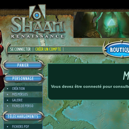
SE CONNECTER
CRÉER UN COMPTE
PANIER
M
PERSONNAGE
Vous devez être connecté pour consulte
CRÉATION
MES PERSOS
GALERIE
FICHES DE PERSO
TÉLÉCHARGEMENTS
FICHIERS PDF