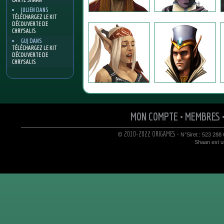
JULIEN
DANS
TÉLÉCHARGEZ LE KIT
DÉCOUVERTE DE
CHRYSALIS
GUJ
DANS
TÉLÉCHARGEZ LE KIT
DÉCOUVERTE DE
CHRYSALIS
MON COMPTE
•
MEMBRES
© 2010-2022 ORIGAMES
- N°Siret : 523 288
Shaan est un