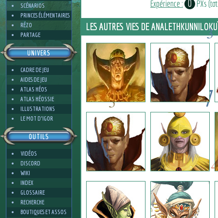
0
Expérience :
PXs (tota
SCÉNARIOS
PRINCES ÉLÉMENTAIRES
LES AUTRES VIES DE ANALETHKUNNILOKU
RÉZO
3
PARTAGE
5
UNIVERS
CADRE DE JEU
AIDES DE JEU
7
ATLAS HÉOS
5
ATLAS HÉOSSIE
ILLUSTRATIONS
7
LE MOT D'IGOR
8
OUTILS
8
4
VIDÉOS
4
DISCORD
WIKI
INDEX
GLOSSAIRE
3
RECHERCHE
BOUTIQUES ET ASSOS