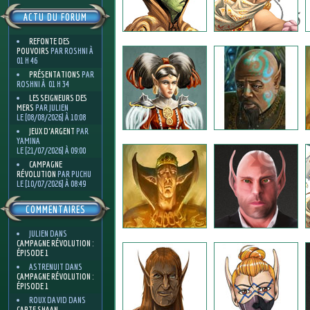
5
ACTU DU FORUM
REFONTE DES
POUVOIRS
PAR ROSHNI À
01 H 46
PRÉSENTATIONS
PAR
ROSHNI À 01 H 34
LES SEIGNEURS DES
MERS
PAR JULIEN
LE [08/08/2026] À 10:08
JEUX D'ARGENT
PAR
YAMINA
LE [21/07/2026] À 09:00
CAMPAGNE
RÉVOLUTION
PAR PUCHU
LE [10/07/2026] À 08:49
COMMENTAIRES
JULIEN
DANS
CAMPAGNE RÉVOLUTION :
ÉPISODE 1
ASTRENUIT
DANS
CAMPAGNE RÉVOLUTION :
ÉPISODE 1
ROUX DAVID
DANS
CARTE SHAAN