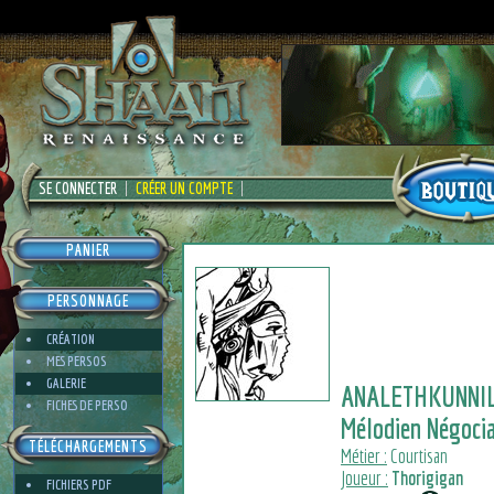
SE CONNECTER
CRÉER UN COMPTE
PANIER
PERSONNAGE
CRÉATION
MES PERSOS
GALERIE
ANALETHKUNNI
FICHES DE PERSO
Mélodien Négocia
TÉLÉCHARGEMENTS
Métier :
Courtisan
Joueur :
Thorigigan
FICHIERS PDF