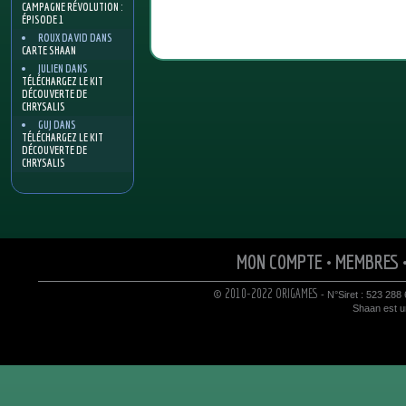
CAMPAGNE RÉVOLUTION :
ÉPISODE 1
ROUX DAVID
DANS
CARTE SHAAN
JULIEN
DANS
TÉLÉCHARGEZ LE KIT
DÉCOUVERTE DE
CHRYSALIS
GUJ
DANS
TÉLÉCHARGEZ LE KIT
DÉCOUVERTE DE
CHRYSALIS
MON COMPTE
•
MEMBRES
© 2010-2022 ORIGAMES
- N°Siret : 523 288
Shaan est un