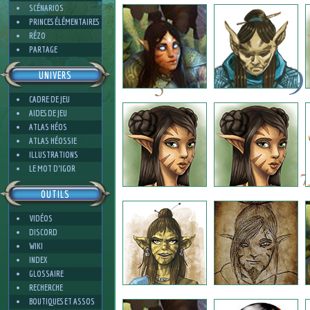
7
SCÉNARIOS
PRINCES ÉLÉMENTAIRES
RÉZO
PARTAGE
9
UNIVERS
5
CADRE DE JEU
11
AIDES DE JEU
7
ATLAS HÉOS
ATLAS HÉOSSIE
ILLUSTRATIONS
7
3
LE MOT D'IGOR
7
OUTILS
VIDÉOS
2
DISCORD
WIKI
INDEX
1
GLOSSAIRE
RECHERCHE
BOUTIQUES ET ASSOS