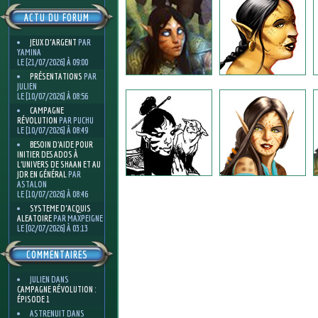
ACTU DU FORUM
JEUX D'ARGENT
PAR
YAMINA
LE [21/07/2026] À 09:00
PRÉSENTATIONS
PAR
JULIEN
LE [10/07/2026] À 08:56
CAMPAGNE
RÉVOLUTION
PAR PUCHU
LE [10/07/2026] À 08:49
BESOIN D’AIDE POUR
INITIER DES ADOS À
L’UNIVERS DE SHAAN ET AU
JDR EN GÉNÉRAL
PAR
ASTALON
LE [10/07/2026] À 08:46
SYSTEME D'ACQUIS
ALEATOIRE
PAR MAXPEIGNE
LE [02/07/2026] À 03:13
COMMENTAIRES
JULIEN
DANS
CAMPAGNE RÉVOLUTION :
ÉPISODE 1
ASTRENUIT
DANS