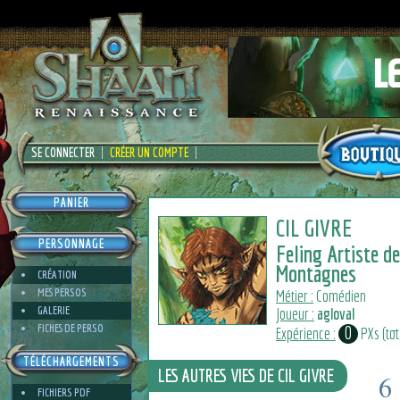
SE CONNECTER
CRÉER UN COMPTE
PANIER
CIL GIVRE
PERSONNAGE
Feling Artiste d
Montagnes
CRÉATION
MES PERSOS
Métier :
Comédien
GALERIE
Joueur :
agloval
FICHES DE PERSO
0
Expérience :
PXs (tota
TÉLÉCHARGEMENTS
LES AUTRES VIES DE CIL GIVRE
6
FICHIERS PDF