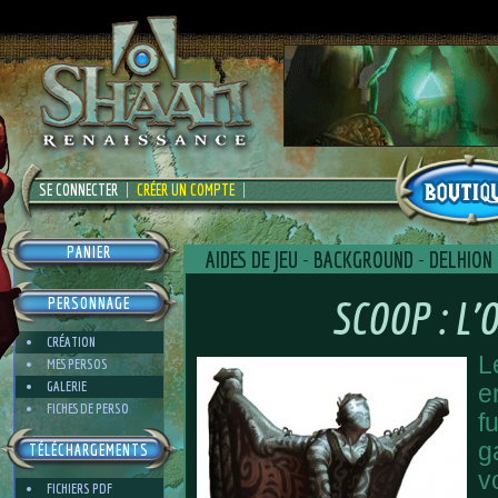
SE CONNECTER
CRÉER UN COMPTE
PANIER
AIDES DE JEU
-
BACKGROUND
-
DELHION
SCOOP : L’
PERSONNAGE
CRÉATION
L
MES PERSOS
GALERIE
e
FICHES DE PERSO
f
g
TÉLÉCHARGEMENTS
v
FICHIERS PDF