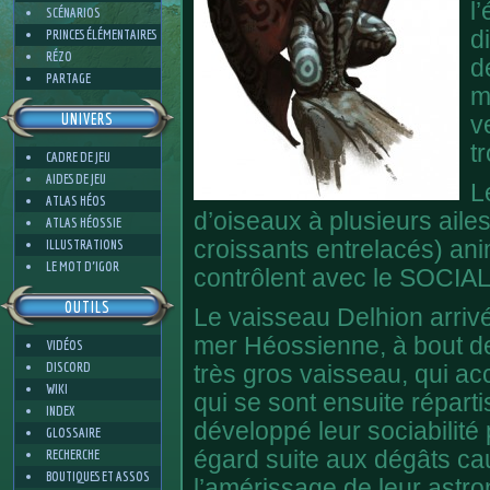
l
SCÉNARIOS
PRINCES ÉLÉMENTAIRES
d
RÉZO
d
PARTAGE
m
UNIVERS
v
t
CADRE DE JEU
AIDES DE JEU
L
ATLAS HÉOS
d’oiseaux à plusieurs ail
ATLAS HÉOSSIE
ILLUSTRATIONS
croissants entrelacés) ani
LE MOT D'IGOR
contrôlent avec le SOCI
OUTILS
Le vaisseau Delhion arrivé
mer Héossienne, à bout de 
VIDÉOS
DISCORD
très gros vaisseau, qui accu
WIKI
qui se sont ensuite réparti
INDEX
développé leur sociabilité
GLOSSAIRE
RECHERCHE
égard suite aux dégâts ca
BOUTIQUES ET ASSOS
l’amérissage de leur astron