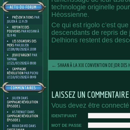
technologie originelle pour 
ACTU DU FORUM
Héossienne.
PRÉSENTATIONS
PAR
JULIEN À 11 H 29
Ce qui est rigolo c’est que
REFONTE DES
POUVOIRS
PAR ROSHNI À
descendants de repris de j
01 H 46
Delhions restent des des
LES SEIGNEURS DES
MERS
PAR JULIEN
LE [08/08/2026] À 10:08
JEUX D'ARGENT
PAR
YAMINA
LE [21/07/2026] À 09:00
←
SHAAN À LA XIX CONVENTION DE JDR DES 
CAMPAGNE
RÉVOLUTION
PAR PUCHU
LE [10/07/2026] À 08:49
COMMENTAIRES
LAISSEZ UN COMMENTAIRE
JULIEN
DANS
CAMPAGNE RÉVOLUTION :
Vous devez être connecté
ÉPISODE 1
ASTRENUIT
DANS
IDENTIFIANT
CAMPAGNE RÉVOLUTION :
ÉPISODE 1
MOT DE PASSE
ROUX DAVID
DANS
CARTE SHAAN