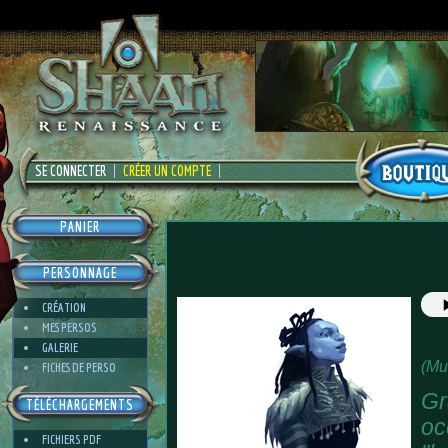
SE CONNECTER
CRÉER UN COMPTE
PANIER
PERSONNAGE
CRÉATION
MES PERSOS
GALERIE
(Mu
FICHES DE PERSO
Gr
TÉLÉCHARGEMENTS
oc
FICHIERS PDF