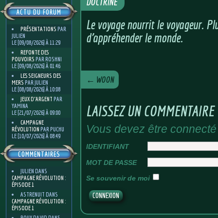
DOCTRINE
ACTU DU FORUM
Le voyage nourrit le voyageur. Pl
PRÉSENTATIONS
PAR
d'appréhender le monde.
JULIEN
LE [09/08/2026] À 11:29
REFONTE DES
POUVOIRS
PAR ROSHNI
LE [09/08/2026] À 01:46
LES SEIGNEURS DES
←
WOON
MERS
PAR JULIEN
LE [08/08/2026] À 10:08
JEUX D'ARGENT
PAR
YAMINA
LAISSEZ UN COMMENTAIRE
LE [21/07/2026] À 09:00
CAMPAGNE
Vous devez être connecté
RÉVOLUTION
PAR PUCHU
LE [10/07/2026] À 08:49
IDENTIFIANT
COMMENTAIRES
MOT DE PASSE
JULIEN
DANS
Se souvenir de moi
CAMPAGNE RÉVOLUTION :
ÉPISODE 1
ASTRENUIT
DANS
CAMPAGNE RÉVOLUTION :
ÉPISODE 1
ROUX DAVID
DANS