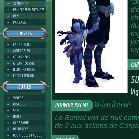
"b
SCÉNARIOS
d'
PRINCES ÉLÉMENTAIRES
RÉZO
ch
PARTAGE
du
re
UNIVERS
ja
CADRE DE JEU
re
AIDES DE JEU
ATLAS HÉOS
ATLAS HÉOSSIE
CAR
ILLUSTRATIONS
LE MOT D'IGOR
SU
OUTILS
Vig
VIDÉOS
Vision Boréale
POUVOIR RACIAL
DISCORD
WIKI
Le Boréal voit de nuit comm
INDEX
GLOSSAIRE
de 2 aux actions de Corps 
RECHERCHE
BOUTIQUES ET ASSOS