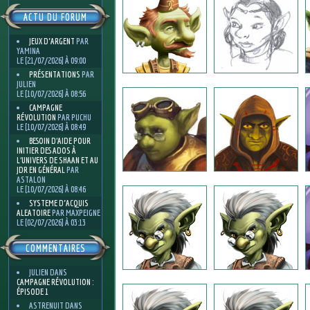
ACTU DU FORUM
JEUX D'ARGENT
PAR
YAMINA
LE [21/07/2026] À 09:00
PRÉSENTATIONS
PAR
JULIEN
LE [10/07/2026] À 08:56
CAMPAGNE
RÉVOLUTION
PAR PUCHU
LE [10/07/2026] À 08:49
BESOIN D’AIDE POUR
INITIER DES ADOS À
L’UNIVERS DE SHAAN ET AU
JDR EN GÉNÉRAL
PAR
ASTALON
LE [10/07/2026] À 08:46
SYSTEME D'ACQUIS
ALEATOIRE
PAR MAXPEIGNE
LE [02/07/2026] À 03:13
COMMENTAIRES
JULIEN
DANS
CAMPAGNE RÉVOLUTION :
ÉPISODE 1
ASTRENUIT
DANS