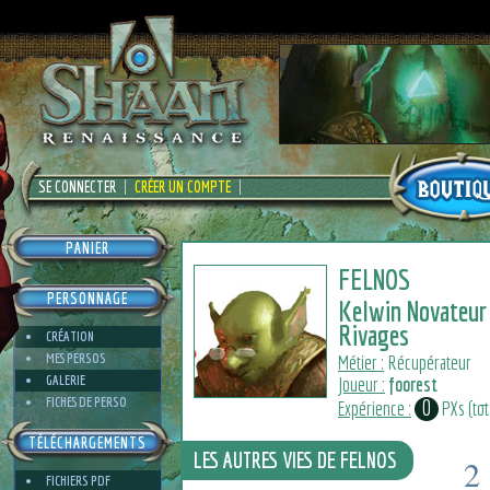
SE CONNECTER
CRÉER UN COMPTE
PANIER
FELNOS
PERSONNAGE
Kelwin Novateur
Rivages
CRÉATION
MES PERSOS
Métier :
Récupérateur
GALERIE
Joueur :
foorest
FICHES DE PERSO
0
Expérience :
PXs (tota
TÉLÉCHARGEMENTS
LES AUTRES VIES DE FELNOS
2
FICHIERS PDF