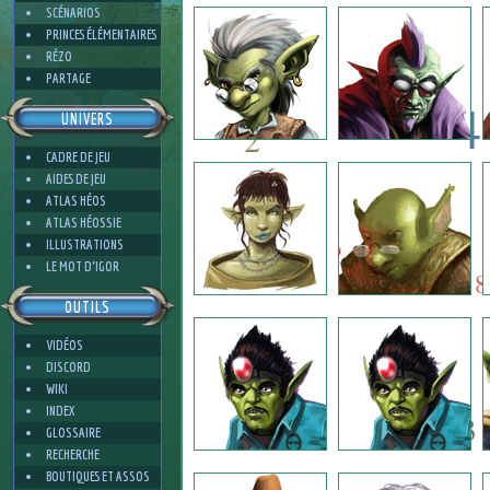
3
SCÉNARIOS
PRINCES ÉLÉMENTAIRES
RÉZO
PARTAGE
4
UNIVERS
2
CADRE DE JEU
4
AIDES DE JEU
8
ATLAS HÉOS
ATLAS HÉOSSIE
ILLUSTRATIONS
8
4
LE MOT D'IGOR
8
OUTILS
VIDÉOS
6
DISCORD
WIKI
INDEX
3
GLOSSAIRE
RECHERCHE
BOUTIQUES ET ASSOS