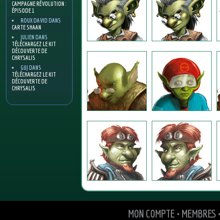
CAMPAGNE RÉVOLUTION :
ÉPISODE 1
ROUX DAVID
DANS
CARTE SHAAN
JULIEN
DANS
TÉLÉCHARGEZ LE KIT
DÉCOUVERTE DE
CHRYSALIS
GUJ
DANS
TÉLÉCHARGEZ LE KIT
DÉCOUVERTE DE
CHRYSALIS
MON COMPTE
•
MEMBRES