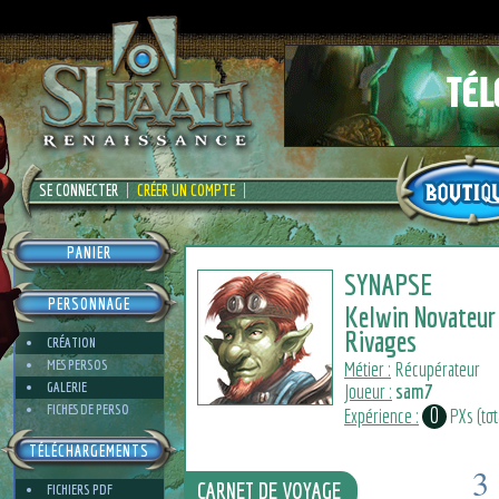
SE CONNECTER
CRÉER UN COMPTE
PANIER
SYNAPSE
PERSONNAGE
Kelwin Novateur
Rivages
CRÉATION
MES PERSOS
Métier :
Récupérateur
GALERIE
Joueur :
sam7
FICHES DE PERSO
0
Expérience :
PXs (tota
TÉLÉCHARGEMENTS
3
CARNET DE VOYAGE
FICHIERS PDF