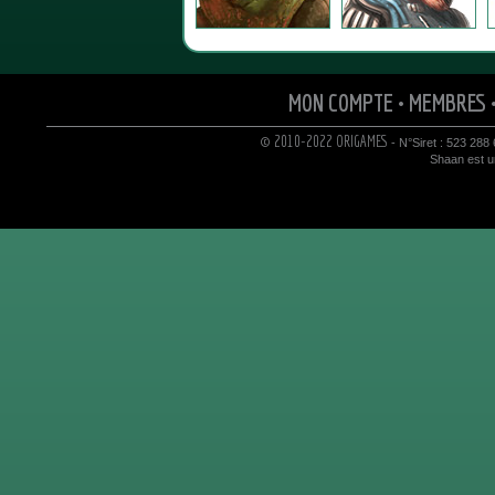
MON COMPTE
•
MEMBRES
© 2010-2022 ORIGAMES
- N°Siret : 523 288
Shaan est un