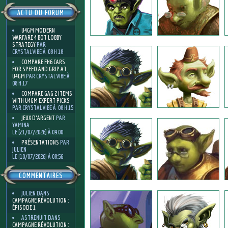
ACTU DU FORUM
U4GM MODERN
WARFARE 4 BOT LOBBY
STRATEGY
PAR
CRYSTALVIBE À 08 H 18
COMPARE FH6 CARS
FOR SPEED AND GRIP AT
U4GM
PAR CRYSTALVIBE À
08 H 17
COMPARE GAG 2 ITEMS
WITH U4GM EXPERT PICKS
PAR CRYSTALVIBE À 08 H 15
JEUX D'ARGENT
PAR
YAMINA
LE [21/07/2026] À 09:00
PRÉSENTATIONS
PAR
JULIEN
LE [10/07/2026] À 08:56
COMMENTAIRES
JULIEN
DANS
CAMPAGNE RÉVOLUTION :
ÉPISODE 1
ASTRENUIT
DANS
CAMPAGNE RÉVOLUTION :