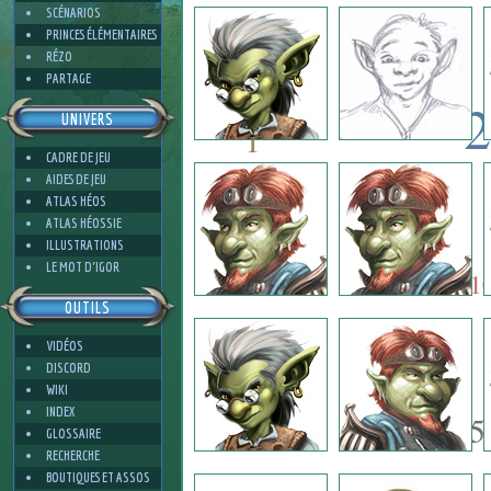
1
SCÉNARIOS
PRINCES ÉLÉMENTAIRES
RÉZO
PARTAGE
-2
UNIVERS
1
CADRE DE JEU
-2
AIDES DE JEU
12
ATLAS HÉOS
ATLAS HÉOSSIE
ILLUSTRATIONS
12
5
LE MOT D'IGOR
1
OUTILS
VIDÉOS
11
DISCORD
WIKI
INDEX
15
GLOSSAIRE
RECHERCHE
BOUTIQUES ET ASSOS