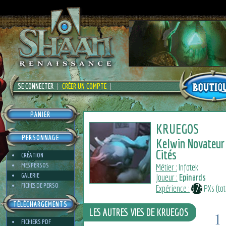
SE CONNECTER
CRÉER UN COMPTE
PANIER
KRUEGOS
PERSONNAGE
Kelwin Novateur
Cités
CRÉATION
MES PERSOS
Métier :
Infotek
GALERIE
Joueur :
Epinards
FICHES DE PERSO
9780
Expérience :
PXs (tot
TÉLÉCHARGEMENTS
LES AUTRES VIES DE KRUEGOS
1
FICHIERS PDF