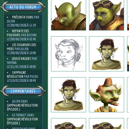
ACTU DU FORUM
PRÉSENTATIONS
PAR
JULIEN
LE [09/08/2026] À 11:29
REFONTE DES
POUVOIRS
PAR ROSHNI
LE [09/08/2026] À 01:46
LES SEIGNEURS DES
MERS
PAR JULIEN
LE [08/08/2026] À 10:08
JEUX D'ARGENT
PAR
YAMINA
LE [21/07/2026] À 09:00
CAMPAGNE
RÉVOLUTION
PAR PUCHU
LE [10/07/2026] À 08:49
COMMENTAIRES
JULIEN
DANS
CAMPAGNE RÉVOLUTION :
ÉPISODE 1
ASTRENUIT
DANS
CAMPAGNE RÉVOLUTION :
ÉPISODE 1
ROUX DAVID
DANS