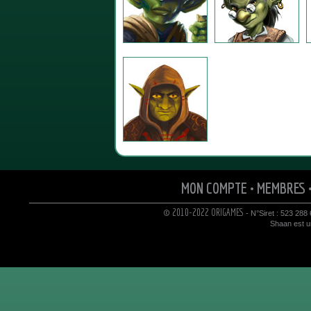
MON COMPTE
•
MEMBRES
© 2010-2022 ORIGAMES
- N°Siret : 523 288
Shaan est un