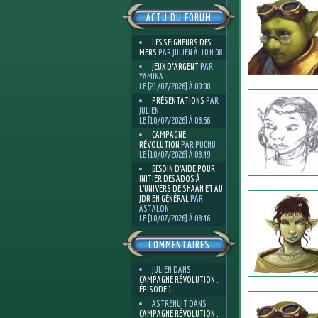
ACTU DU FORUM
LES SEIGNEURS DES
MERS
PAR JULIEN À 10 H 08
JEUX D'ARGENT
PAR
YAMINA
LE [21/07/2026] À 09:00
PRÉSENTATIONS
PAR
JULIEN
LE [10/07/2026] À 08:56
CAMPAGNE
RÉVOLUTION
PAR PUCHU
LE [10/07/2026] À 08:49
BESOIN D’AIDE POUR
INITIER DES ADOS À
L’UNIVERS DE SHAAN ET AU
JDR EN GÉNÉRAL
PAR
ASTALON
LE [10/07/2026] À 08:46
COMMENTAIRES
JULIEN
DANS
CAMPAGNE RÉVOLUTION :
ÉPISODE 1
ASTRENUIT
DANS
CAMPAGNE RÉVOLUTION :