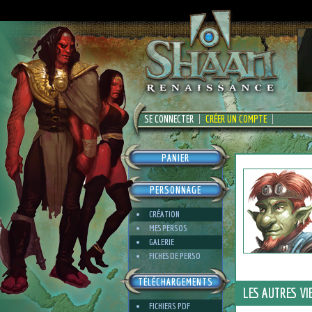
SE CONNECTER
CRÉER UN COMPTE
PANIER
PERSONNAGE
CRÉATION
MES PERSOS
GALERIE
FICHES DE PERSO
TÉLÉCHARGEMENTS
LES AUTRES V
FICHIERS PDF