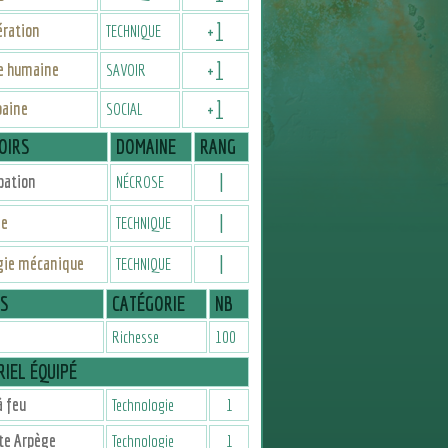
+
1
ération
TECHNIQUE
+
1
re humaine
SAVOIR
+
1
baine
SOCIAL
OIRS
DOMAINE
RANG
I
pation
NÉCROSE
I
se
TECHNIQUE
I
gie mécanique
TECHNIQUE
IS
CATÉGORIE
NB
Richesse
100
IEL ÉQUIPÉ
 feu
Technologie
1
te Arpège
Technologie
1