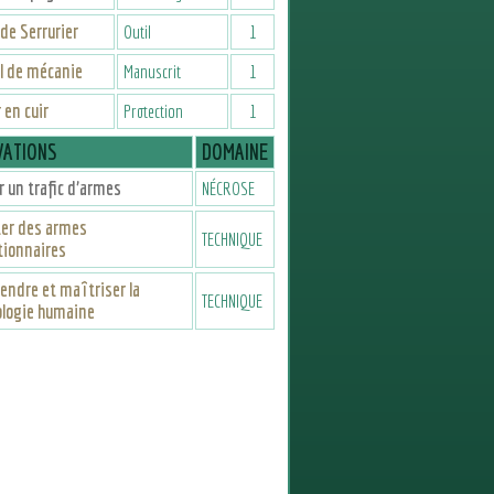
 de Serrurier
Outil
1
l de mécanie
Manuscrit
1
 en cuir
Protection
1
VATIONS
DOMAINE
 un trafic d’armes
NÉCROSE
ter des armes
TECHNIQUE
tionnaires
ndre et maîtriser la
TECHNIQUE
ologie humaine