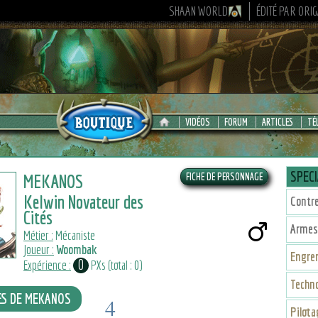
SHAAN WORLD
ÉDITÉ PAR ORI
VIDÉOS
FORUM
ARTICLES
TÉ
SPECI
MEKANOS
Kelwin Novateur des
Contr
Cités
Armes
Métier :
Mécaniste
Joueur :
Woombak
Engre
0
Expérience :
PXs (total : 0)
Techno
IES DE MEKANOS
4
Pilota