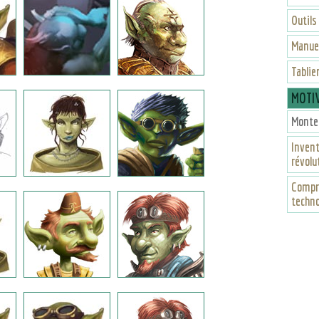
Outils
Manue
Tablier
MOTI
Monter
Inven
révolu
Compre
techn