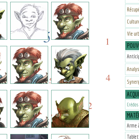
2
1
Récup
Cultu
5
Vie ur
1
POUV
5
10
Antici
5
Analy
10
4
5
Syner
ACQU
2
6
Crédos
MATÉR
5
Arme à
Tablet