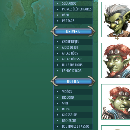
SCÉNARIOS
PRINCES ÉLÉMENTAIRES
RÉZO
PARTAGE
UNIVERS
4
CADRE DE JEU
AIDES DE JEU
ATLAS HÉOS
ATLAS HÉOSSIE
ILLUSTRATIONS
4
LE MOT D'IGOR
OUTILS
VIDÉOS
DISCORD
WIKI
INDEX
GLOSSAIRE
RECHERCHE
BOUTIQUES ET ASSOS