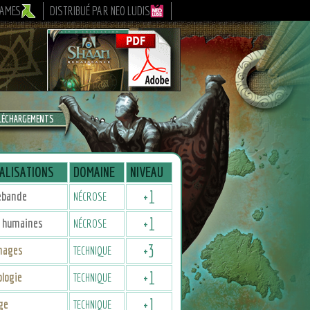
GAMES
DISTRIBUÉ PAR NEO LUDIS
LÉCHARGEMENTS
ALISATIONS
DOMAINE
NIVEAU
+
1
ebande
NÉCROSE
+
1
 humaines
NÉCROSE
+
3
nages
TECHNIQUE
+
1
logie
TECHNIQUE
+
1
ge
TECHNIQUE