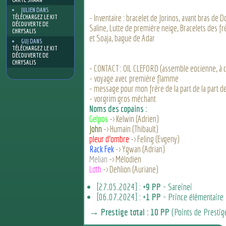
JULIEN
DANS
- Inventaire : bracelet de Jorinos, avant bras de 
TÉLÉCHARGEZ LE KIT
DÉCOUVERTE DE
Saline, Lutte de première neige, Bracelets des f
CHRYSALIS
et Soaja, bague de Adar
GUJ
DANS
TÉLÉCHARGEZ LE KIT
DÉCOUVERTE DE
CHRYSALIS
- CONTACT : OIL CLEFORD (assemble eocienne, à 
- voyage avec première flamme
- message pour mon frère de la part de la part d
- vorgrim gros méchant
Noms des copains :
Gelpos
-> Kelwin (Adrien)
John
-> Humain (Thibault)
pleur d'ombre
-> Feling (Evgeny)
Rack Fek
-> Ygwan (Adrian)
Melian
-> Mélodien
Loth
-> Dehlion (Auriane)
[27.05.2024] :
+9 PP
- Sareinei
[06.07.2024] :
+1 PP
- Prince élémentaire
→ Prestige total : 10 PP
(Points de Prestig