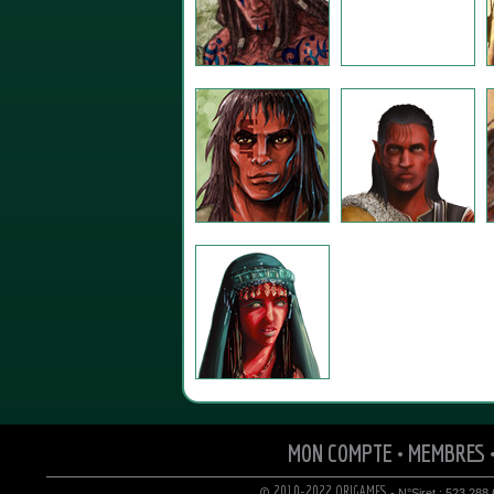
MON COMPTE
•
MEMBRES
© 2010-2022 ORIGAMES
- N°Siret : 523 288