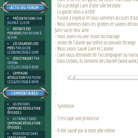
- On à protégé Liam d’une sale bestiole
ACTU DU FORUM
- La garde nous a arrêté
- l’usine a explosé et nous sommes accusés d’avoi
PRÉSENTATIONS
PAR
JULIEN À 11 H 29
- Nous sommes dans les grottes et savons découv
REFONTE DES
faire sucer leur ame
POUVOIRS
PAR ROSHNI À
- nous avons eu une vision du mariage
01 H 46
- vision de Calanie qui utilise un pouvoir étrange
LES SEIGNEURS DES
- Nous avons sauvé Liam et Calanie
MERS
PAR JULIEN
LE [08/08/2026] À 10:08
- Liam nous demande de l’accompagner au mari
JEUX D'ARGENT
PAR
- Daisi Ushkin, ils tiennent des bordel (wink wink)
YAMINA
-
LE [21/07/2026] À 09:00
CAMPAGNE
RÉVOLUTION
PAR PUCHU
LE [10/07/2026] À 08:49
-
COMMENTAIRES
JULIEN
DANS
- Symbiose
CAMPAGNE RÉVOLUTION :
ÉPISODE 1
- S’est tapé une princesse
ASTRENUIT
DANS
CAMPAGNE RÉVOLUTION :
ÉPISODE 1
- A été sauvé par la mort elle même
ROUX DAVID
DANS
CARTE SHAAN