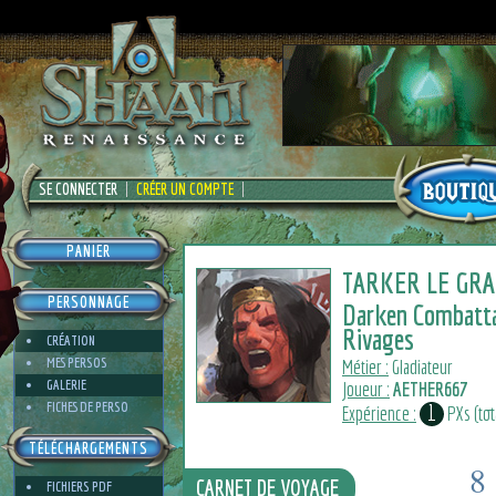
SE CONNECTER
CRÉER UN COMPTE
PANIER
TARKER LE GR
PERSONNAGE
Darken Combatt
Rivages
CRÉATION
MES PERSOS
Métier :
Gladiateur
GALERIE
Joueur :
AETHER667
FICHES DE PERSO
1
Expérience :
PXs (tot
TÉLÉCHARGEMENTS
8
CARNET DE VOYAGE
FICHIERS PDF