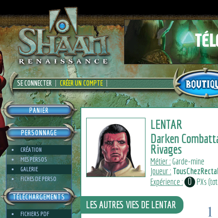
SE CONNECTER
CRÉER UN COMPTE
PANIER
LENTAR
PERSONNAGE
Darken Combatt
Rivages
CRÉATION
MES PERSOS
Métier :
Garde-mine
GALERIE
Joueur :
TousChezRecta
FICHES DE PERSO
0
Expérience :
PXs (tota
TÉLÉCHARGEMENTS
LES AUTRES VIES DE LENTAR
1
FICHIERS PDF