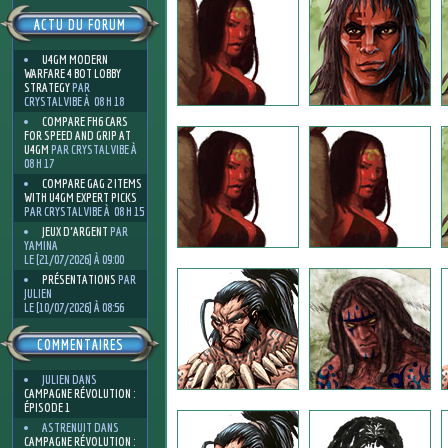
ACTU DU FORUM
U4GM MODERN
WARFARE 4 BOT LOBBY
STRATEGY
PAR
CRYSTALVIBE À 08 H 18
COMPARE FH6 CARS
FOR SPEED AND GRIP AT
U4GM
PAR CRYSTALVIBE À
08 H 17
COMPARE GAG 2 ITEMS
WITH U4GM EXPERT PICKS
PAR CRYSTALVIBE À 08 H 15
JEUX D'ARGENT
PAR
YAMINA
LE [21/07/2026] À 09:00
PRÉSENTATIONS
PAR
JULIEN
LE [10/07/2026] À 08:56
COMMENTAIRES
JULIEN
DANS
CAMPAGNE RÉVOLUTION :
ÉPISODE 1
ASTRENUIT
DANS
CAMPAGNE RÉVOLUTION :