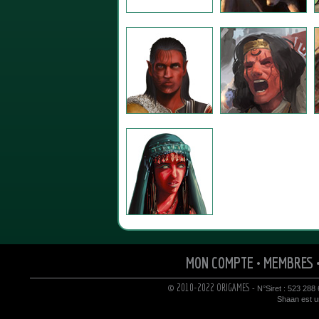
MON COMPTE
•
MEMBRES
© 2010-2022 ORIGAMES
- N°Siret : 523 288
Shaan est un