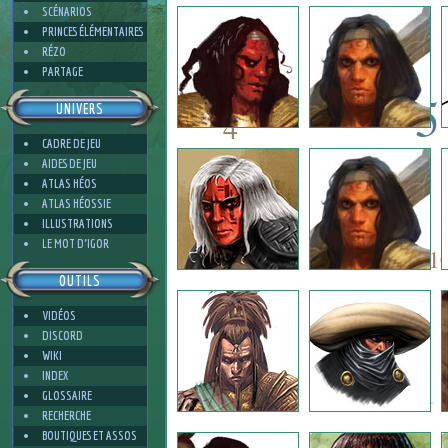
1
SCÉNARIOS
PRINCES ÉLÉMENTAIRES
RÉZO
PARTAGE
5
UNIVERS
4
CADRE DE JEU
5
AIDES DE JEU
7
ATLAS HÉOS
ATLAS HÉOSSIE
ILLUSTRATIONS
7
3
LE MOT D'IGOR
1
OUTILS
VIDÉOS
4
DISCORD
WIKI
INDEX
1
GLOSSAIRE
RECHERCHE
BOUTIQUES ET ASSOS