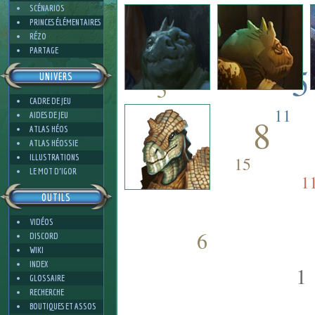
1
SCÉNARIOS
PRINCES ÉLÉMENTAIRES
RÉZO
PARTAGE
5
UNIVERS
5
CADRE DE JEU
11
AIDES DE JEU
8
ATLAS HÉOS
ATLAS HÉOSSIE
ILLUSTRATIONS
15
10
LE MOT D'IGOR
1
OUTILS
VIDÉOS
6
DISCORD
WIKI
INDEX
1
GLOSSAIRE
RECHERCHE
BOUTIQUES ET ASSOS