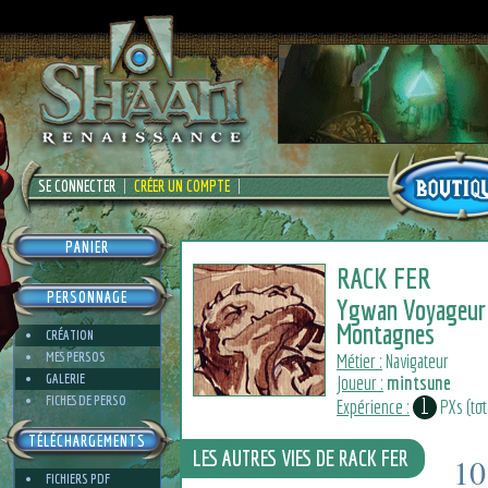
SE CONNECTER
CRÉER UN COMPTE
PANIER
RACK FER
PERSONNAGE
Ygwan Voyageur
Montagnes
CRÉATION
MES PERSOS
Métier :
Navigateur
GALERIE
Joueur :
mintsune
FICHES DE PERSO
1
Expérience :
PXs (tot
TÉLÉCHARGEMENTS
LES AUTRES VIES DE RACK FER
10
FICHIERS PDF