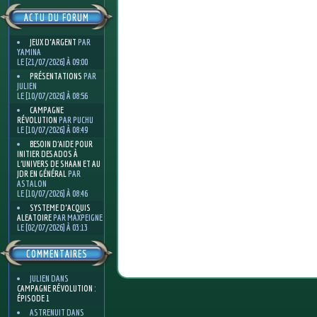
ACTU DU FORUM
JEUX D'ARGENT
PAR
YAMINA
LE [21/07/2026] À 09:00
PRÉSENTATIONS
PAR
JULIEN
LE [10/07/2026] À 08:56
CAMPAGNE
RÉVOLUTION
PAR PUCHU
LE [10/07/2026] À 08:49
BESOIN D’AIDE POUR
INITIER DES ADOS À
L’UNIVERS DE SHAAN ET AU
JDR EN GÉNÉRAL
PAR
ASTALON
LE [10/07/2026] À 08:46
SYSTEME D'ACQUIS
ALEATOIRE
PAR MAXPEIGNE
LE [02/07/2026] À 03:13
COMMENTAIRES
JULIEN
DANS
CAMPAGNE RÉVOLUTION :
ÉPISODE 1
ASTRENUIT
DANS