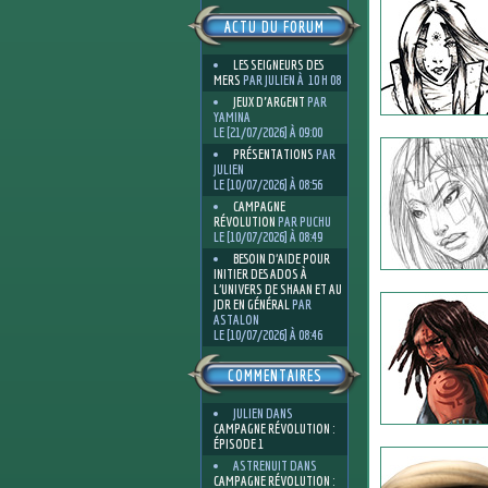
ACTU DU FORUM
LES SEIGNEURS DES
MERS
PAR JULIEN À 10 H 08
JEUX D'ARGENT
PAR
YAMINA
LE [21/07/2026] À 09:00
PRÉSENTATIONS
PAR
JULIEN
LE [10/07/2026] À 08:56
CAMPAGNE
RÉVOLUTION
PAR PUCHU
LE [10/07/2026] À 08:49
BESOIN D’AIDE POUR
INITIER DES ADOS À
L’UNIVERS DE SHAAN ET AU
JDR EN GÉNÉRAL
PAR
ASTALON
LE [10/07/2026] À 08:46
COMMENTAIRES
JULIEN
DANS
CAMPAGNE RÉVOLUTION :
ÉPISODE 1
ASTRENUIT
DANS
CAMPAGNE RÉVOLUTION :