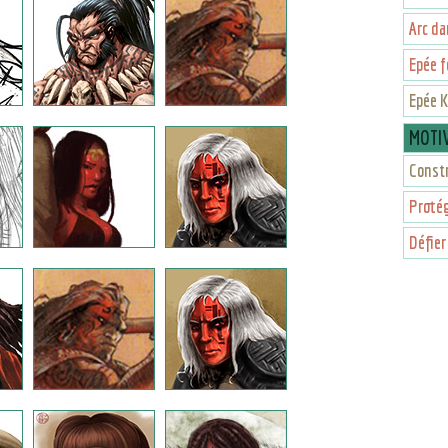
Arc da
Epée f
Epée K
MOTI
Constr
Protég
Défier