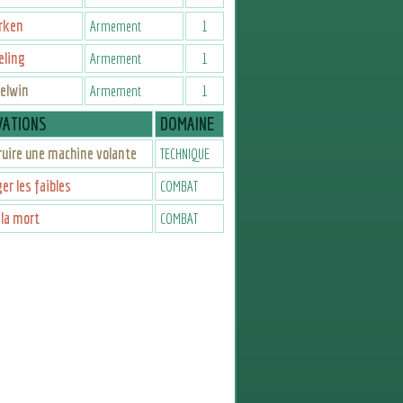
rken
Armement
1
eling
Armement
1
elwin
Armement
1
VATIONS
DOMAINE
uire une machine volante
TECHNIQUE
er les faibles
COMBAT
 la mort
COMBAT