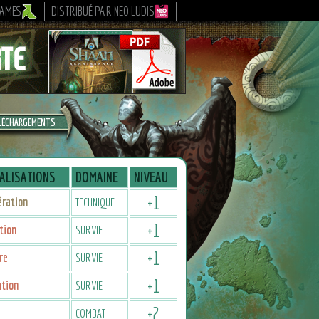
GAMES
DISTRIBUÉ PAR NEO LUDIS
LÉCHARGEMENTS
ALISATIONS
DOMAINE
NIVEAU
+
1
ération
TECHNIQUE
+
1
tion
SURVIE
+
1
re
SURVIE
+
1
ation
SURVIE
+
2
COMBAT