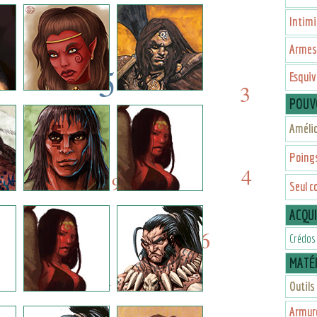
1
4
Intimi
Armes
5
Esquiv
3
POUV
5
8
Amélio
9
Poings
8
4
9
Seul c
ACQU
6
5
Crédos
MATÉR
1
Outils
Armur