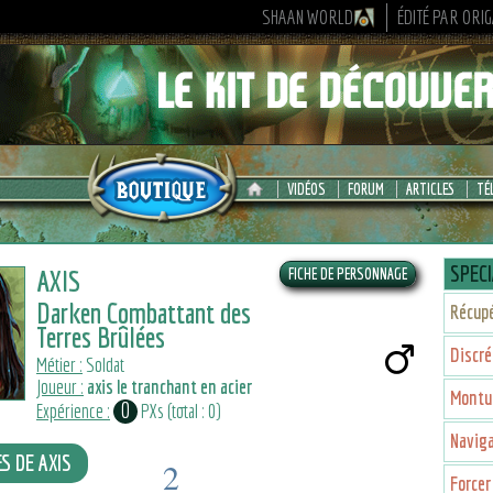
SHAAN WORLD
ÉDITÉ PAR ORI
VIDÉOS
FORUM
ARTICLES
TÉ
SPECI
AXIS
Darken Combattant des
Récup
Terres Brûlées
Discré
Métier :
Soldat
Joueur :
axis le tranchant en acier
Montu
0
Expérience :
PXs (total : 0)
Navig
ES DE AXIS
2
Forcer