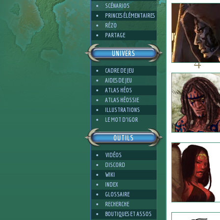
SCÉNARIOS
PRINCES ÉLÉMENTAIRES
RÉZO
PARTAGE
UNIVERS
4
CADRE DE JEU
AIDES DE JEU
ATLAS HÉOS
ATLAS HÉOSSIE
ILLUSTRATIONS
3
LE MOT D'IGOR
OUTILS
VIDÉOS
DISCORD
WIKI
INDEX
GLOSSAIRE
RECHERCHE
BOUTIQUES ET ASSOS