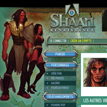
SE CONNECTER
CRÉER UN COMPTE
PANIER
PERSONNAGE
CRÉATION
MES PERSOS
GALERIE
FICHES DE PERSO
TÉLÉCHARGEMENTS
LES AUTRES VI
FICHIERS PDF