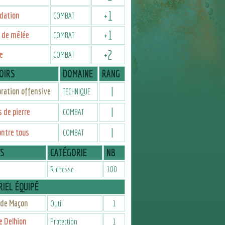
+
1
dation
COMBAT
+
1
 de mêlée
COMBAT
+
2
e
COMBAT
OIRS
DOMAINE
RANG
I
ration offensive
TECHNIQUE
I
 de pierre
COMBAT
I
ontre tous
COMBAT
IS
CATÉGORIE
NB
Richesse
100
IEL ÉQUIPÉ
 de Maçon
Outil
1
e Delhion
Protection
1