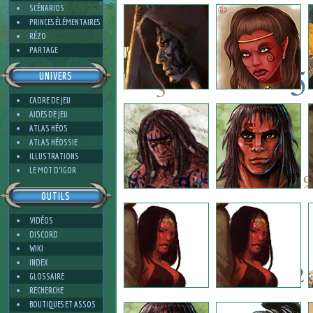
4
SCÉNARIOS
PRINCES ÉLÉMENTAIRES
RÉZO
PARTAGE
5
UNIVERS
3
CADRE DE JEU
5
AIDES DE JEU
8
ATLAS HÉOS
ATLAS HÉOSSIE
ILLUSTRATIONS
8
3
LE MOT D'IGOR
9
OUTILS
VIDÉOS
5
DISCORD
WIKI
INDEX
2
GLOSSAIRE
RECHERCHE
BOUTIQUES ET ASSOS