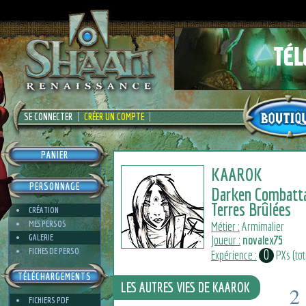
SE CONNECTER
CRÉER UN COMPTE
PANIER
KAAROK
PERSONNAGE
Darken Combatt
Terres Brûlées
CRÉATION
MES PERSOS
Métier :
Armimalier
GALERIE
Joueur :
novalex75
FICHES DE PERSO
0
Expérience :
PXs (tota
TÉLÉCHARGEMENTS
LES AUTRES VIES DE KAAROK
2
FICHIERS PDF