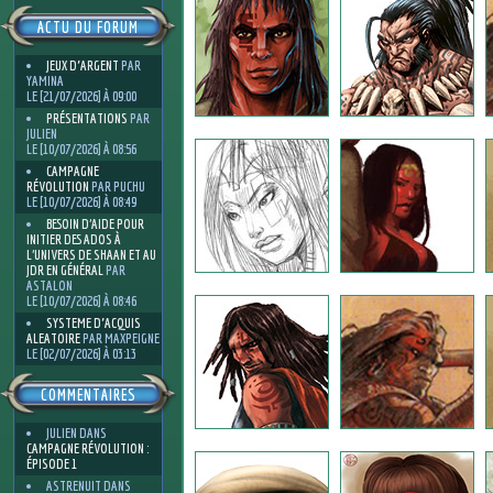
ACTU DU FORUM
JEUX D'ARGENT
PAR
YAMINA
LE [21/07/2026] À 09:00
PRÉSENTATIONS
PAR
JULIEN
LE [10/07/2026] À 08:56
CAMPAGNE
RÉVOLUTION
PAR PUCHU
LE [10/07/2026] À 08:49
BESOIN D’AIDE POUR
INITIER DES ADOS À
L’UNIVERS DE SHAAN ET AU
JDR EN GÉNÉRAL
PAR
ASTALON
LE [10/07/2026] À 08:46
SYSTEME D'ACQUIS
ALEATOIRE
PAR MAXPEIGNE
LE [02/07/2026] À 03:13
COMMENTAIRES
JULIEN
DANS
CAMPAGNE RÉVOLUTION :
ÉPISODE 1
ASTRENUIT
DANS