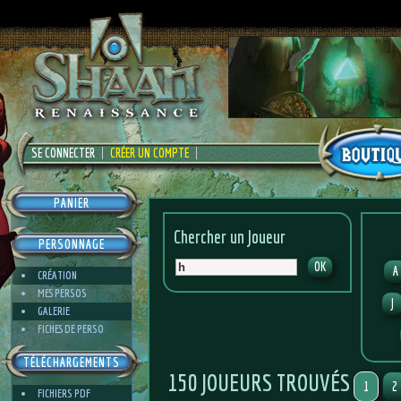
SE CONNECTER
CRÉER UN COMPTE
PANIER
Chercher un Joueur
PERSONNAGE
A
CRÉATION
MES PERSOS
J
GALERIE
FICHES DE PERSO
TÉLÉCHARGEMENTS
150 JOUEURS TROUVÉS
1
2
FICHIERS PDF