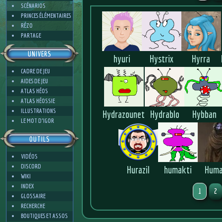
SCÉNARIOS
PRINCES ÉLÉMENTAIRES
RÉZO
PARTAGE
UNIVERS
hyuri
Hystrix
Hyrra
CADRE DE JEU
AIDES DE JEU
ATLAS HÉOS
ATLAS HÉOSSIE
ILLUSTRATIONS
Hydrazounet
Hydrablo
Hybban
LE MOT D'IGOR
OUTILS
VIDÉOS
DISCORD
Hurazil
humakti
Hum
WIKI
INDEX
1
2
GLOSSAIRE
RECHERCHE
BOUTIQUES ET ASSOS