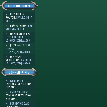
ACTU DU FORUM
REFONTE DES
POUVOIRS
PAR ROSHNI À
01 H 46
PRÉSENTATIONS
PAR
ROSHNI À 01 H 34
LES SEIGNEURS DES
MERS
PAR JULIEN
LE [08/08/2026] À 10:08
JEUX D'ARGENT
PAR
YAMINA
LE [21/07/2026] À 09:00
CAMPAGNE
RÉVOLUTION
PAR PUCHU
LE [10/07/2026] À 08:49
COMMENTAIRES
JULIEN
DANS
CAMPAGNE RÉVOLUTION :
ÉPISODE 1
ASTRENUIT
DANS
CAMPAGNE RÉVOLUTION :
ÉPISODE 1
ROUX DAVID
DANS
CARTE SHAAN