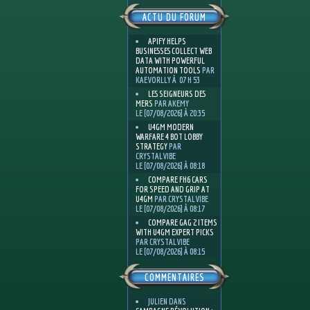
ACTU DU FORUM
APIFY HELPS
BUSINESSES COLLECT WEB
DATA WITH POWERFUL
AUTOMATION TOOLS
PAR
KAEVORLLY À 07 H 53
LES SEIGNEURS DES
MERS
PAR AKEMY
LE [07/08/2026] À 20:35
U4GM MODERN
WARFARE 4 BOT LOBBY
STRATEGY
PAR
CRYSTALVIBE
LE [07/08/2026] À 08:18
COMPARE FH6 CARS
FOR SPEED AND GRIP AT
U4GM
PAR CRYSTALVIBE
LE [07/08/2026] À 08:17
COMPARE GAG 2 ITEMS
WITH U4GM EXPERT PICKS
PAR CRYSTALVIBE
LE [07/08/2026] À 08:15
COMMENTAIRES
JULIEN
DANS