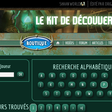
SHAAN WORLD
ÉDITÉ PAR ORI
VIDÉOS
FORUM
ARTICLES
TÉ
RECHERCHE ALPHABÉTIQU
 Joueur
A
B
C
D
E
F
G
J
K
L
M
N
O
P
S
T
U
V
W
X
Y
URS TROUVÉS
1
2
3
4
5
>
>>|