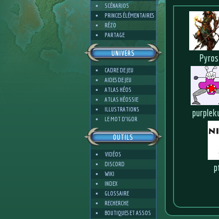
SCÉNARIOS
PRINCES ÉLÉMENTAIRES
RÉZO
PARTAGE
UNIVERS
Pyros
CADRE DE JEU
AIDES DE JEU
ATLAS HÉOS
ATLAS HÉOSSIE
ILLUSTRATIONS
purplek
LE MOT D'IGOR
OUTILS
VIDÉOS
DISCORD
p
WIKI
INDEX
GLOSSAIRE
RECHERCHE
BOUTIQUES ET ASSOS