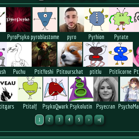
PyroPsyko
pyroblastome
pyro
Pyrhion
Pyrate
ush
Puchu
PtitYoshi
Ptitourschat
ptitlu
Ptitlicorne
Pt
titgars
Ptitalf
PsykoQwark
Psykolutin
Psyecran
PsychoMa
1
2
3
4
5
>
>>|