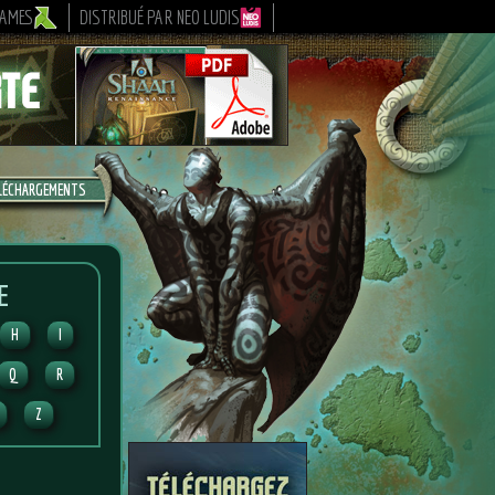
GAMES
DISTRIBUÉ PAR NEO LUDIS
LÉCHARGEMENTS
E
H
I
Q
R
Z