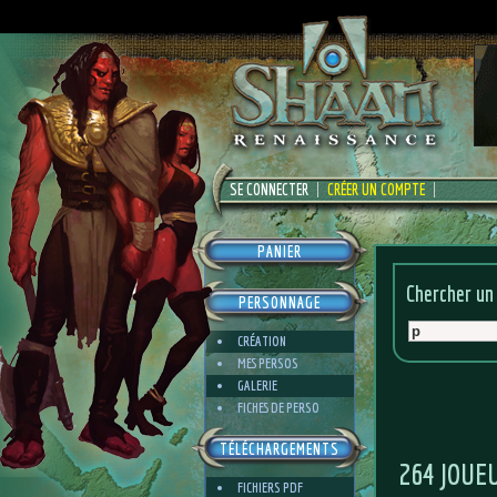
SE CONNECTER
CRÉER UN COMPTE
PANIER
Chercher un
PERSONNAGE
CRÉATION
MES PERSOS
GALERIE
FICHES DE PERSO
TÉLÉCHARGEMENTS
264 JOUE
FICHIERS PDF