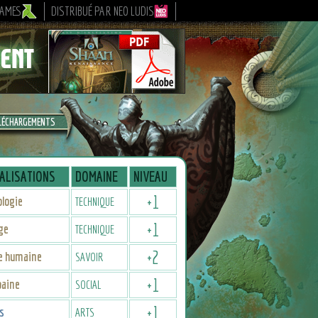
GAMES
DISTRIBUÉ PAR NEO LUDIS
LÉCHARGEMENTS
ALISATIONS
DOMAINE
NIVEAU
+
1
logie
TECHNIQUE
+
1
ge
TECHNIQUE
+
2
re humaine
SAVOIR
+
1
baine
SOCIAL
+
1
s
ARTS