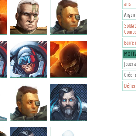
ans
Argent
Soldat
Comba
Barre 
MOTI
Jouer a
Créer 
Défier