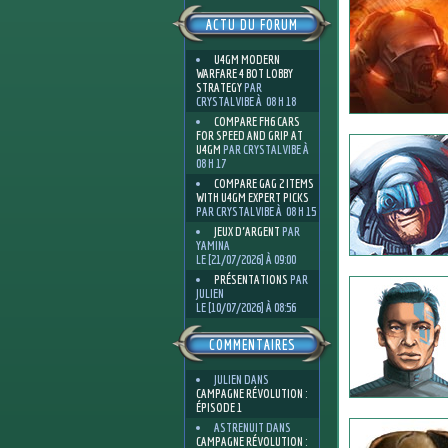
ACTU DU FORUM
U4GM MODERN
WARFARE 4 BOT LOBBY
STRATEGY
PAR
CRYSTALVIBE À 08 H 18
COMPARE FH6 CARS
FOR SPEED AND GRIP AT
U4GM
PAR CRYSTALVIBE À
08 H 17
COMPARE GAG 2 ITEMS
WITH U4GM EXPERT PICKS
PAR CRYSTALVIBE À 08 H 15
JEUX D'ARGENT
PAR
YAMINA
LE [21/07/2026] À 09:00
PRÉSENTATIONS
PAR
JULIEN
LE [10/07/2026] À 08:56
COMMENTAIRES
JULIEN
DANS
CAMPAGNE RÉVOLUTION :
ÉPISODE 1
ASTRENUIT
DANS
CAMPAGNE RÉVOLUTION :