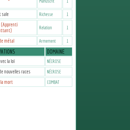
Manuscrit
1
 sale
Richesse
1
 (Apprenti
Relation
1
ttant)
de métal
Armement
1
VATIONS
DOMAINE
vec la loi
NÉCROSE
de nouvelles races
NÉCROSE
 la mort
COMBAT