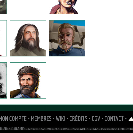
MON COMPTE
•
MEMBRES
•
WIKI
•
CRÉDITS
•
CGV
•
CONTACT
•
0-2022 ORIGAMES
- N°Siret : 523 288 637 00029 - Code APE : 5814Z - Déclaration CNIL n°1