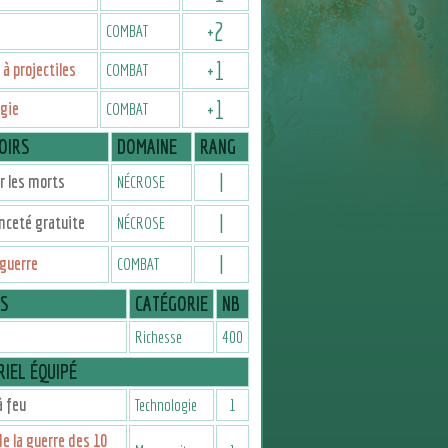
+
2
COMBAT
+
1
à projectiles
COMBAT
+
1
gie
COMBAT
OIRS
DOMAINE
RANG
I
 les morts
NÉCROSE
I
nceté gratuite
NÉCROSE
I
 guerre
COMBAT
IS
CATÉGORIE
NB
Richesse
400
IEL ÉQUIPÉ
 feu
Technologie
1
de la guerre des 10