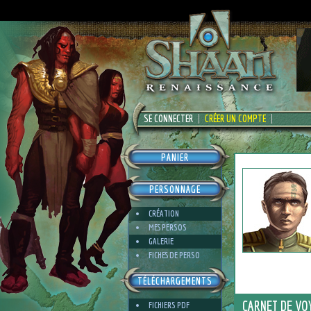
SE CONNECTER
CRÉER UN COMPTE
PANIER
PERSONNAGE
CRÉATION
MES PERSOS
GALERIE
FICHES DE PERSO
TÉLÉCHARGEMENTS
CARNET DE VO
FICHIERS PDF