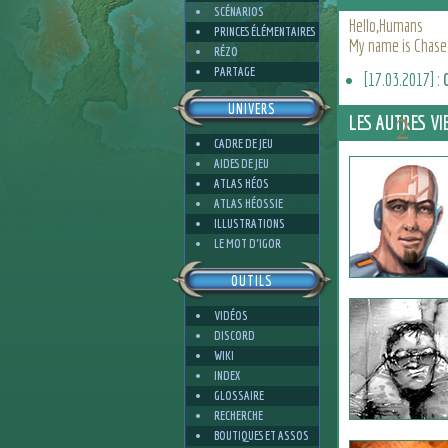
SCÉNARIOS
Hello,Humans
PRINCES ÉLÉMENTAIRES
My name is Chas
RÉZO
PARTAGE
[17.03.2017] :
UNIVERS
2
LES AUTRES VI
CADRE DE JEU
AIDES DE JEU
ATLAS HÉOS
ATLAS HÉOSSIE
ILLUSTRATIONS
2
LE MOT D'IGOR
OUTILS
VIDÉOS
DISCORD
WIKI
INDEX
GLOSSAIRE
RECHERCHE
BOUTIQUES ET ASSOS