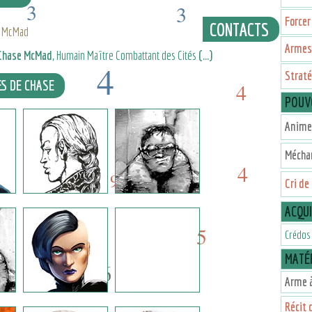
3
3
Forcer
CONTACTS
e McMad
Armes 
Chase McMad
, Humain Maître Combattant des Cités
(...)
4
Straté
ES DE CHASE
4
POUV
4
5
Animer
9
Mécha
5
4
9
Cri de
ACQU
5
3
Crédos
MATÉR
6
Arme à
Récit 