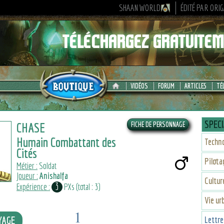
SHAAN WORLD
ÉDITÉ PAR ORI
VIDÉOS
FORUM
ARTICLES
TÉ
SPECI
CHASE
Humain Combattant des
Techno
Cités
Pilota
Métier :
Soldat
Joueur :
Anishalfa
Cultu
3
Expérience :
PXs (total : 3)
Vie ur
1
YAGE
Lettre