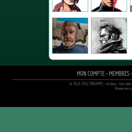
MON COMPTE
•
MEMBRES
© 2010-2022 ORIGAMES
- N°Siret : 523 288
Shaan est un