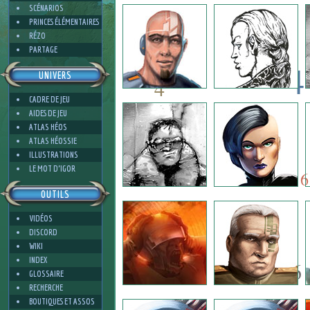
1
SCÉNARIOS
PRINCES ÉLÉMENTAIRES
RÉZO
PARTAGE
4
UNIVERS
4
CADRE DE JEU
4
AIDES DE JEU
8
ATLAS HÉOS
ATLAS HÉOSSIE
ILLUSTRATIONS
8
4
LE MOT D'IGOR
6
OUTILS
VIDÉOS
4
DISCORD
WIKI
INDEX
6
GLOSSAIRE
RECHERCHE
BOUTIQUES ET ASSOS