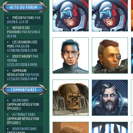
ACTU DU FORUM
PRÉSENTATIONS
PAR
JULIEN À 11 H 29
REFONTE DES
POUVOIRS
PAR ROSHNI À
01 H 46
LES SEIGNEURS DES
MERS
PAR JULIEN
LE [08/08/2026] À 10:08
JEUX D'ARGENT
PAR
YAMINA
LE [21/07/2026] À 09:00
CAMPAGNE
RÉVOLUTION
PAR PUCHU
LE [10/07/2026] À 08:49
COMMENTAIRES
JULIEN
DANS
CAMPAGNE RÉVOLUTION :
ÉPISODE 1
ASTRENUIT
DANS
CAMPAGNE RÉVOLUTION :
ÉPISODE 1
ROUX DAVID
DANS
CARTE SHAAN