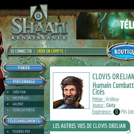
SE CONNECTER
CRÉER UN COMPTE
PANIER
CLOVIS ORELIA
PERSONNAGE
Humain Combatt
Cités
CRÉATION
MES PERSOS
Métier :
Artilleur
GALERIE
Joueur :
Gluty
FICHES DE PERSO
0
Expérience :
PXs (tota
TÉLÉCHARGEMENTS
LES AUTRES VIES DE CLOVIS ORELIAN
3
FICHIERS PDF