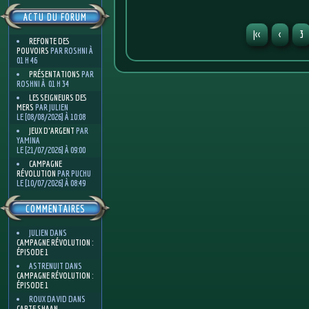
ACTU DU FORUM
|<<
<
3
REFONTE DES
POUVOIRS
PAR ROSHNI À
01 H 46
PRÉSENTATIONS
PAR
ROSHNI À 01 H 34
LES SEIGNEURS DES
MERS
PAR JULIEN
LE [08/08/2026] À 10:08
JEUX D'ARGENT
PAR
YAMINA
LE [21/07/2026] À 09:00
CAMPAGNE
RÉVOLUTION
PAR PUCHU
LE [10/07/2026] À 08:49
COMMENTAIRES
JULIEN
DANS
CAMPAGNE RÉVOLUTION :
ÉPISODE 1
ASTRENUIT
DANS
CAMPAGNE RÉVOLUTION :
ÉPISODE 1
ROUX DAVID
DANS
CARTE SHAAN