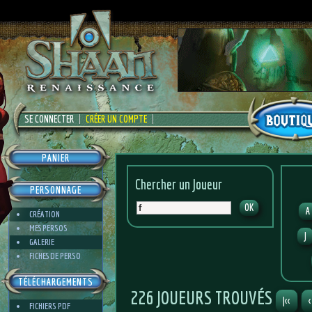
SE CONNECTER
CRÉER UN COMPTE
PANIER
Chercher un Joueur
PERSONNAGE
A
CRÉATION
MES PERSOS
J
GALERIE
FICHES DE PERSO
TÉLÉCHARGEMENTS
226 JOUEURS TROUVÉS
|<<
<
FICHIERS PDF