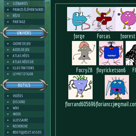
SCÉNARIOS
PRINCES ÉLÉMENTAIRES
RÉZO
PARTAGE
UNIVERS
forge
Forcas
foorest
CADRE DE JEU
AIDES DE JEU
ATLAS HÉOS
ATLAS HÉOSSIE
ILLUSTRATIONS
Focry28
floyricketson6
F
LE MOT D'IGOR
OUTILS
VIDÉOS
DISCORD
florrand605696
florianccj@gmail.c
WIKI
INDEX
GLOSSAIRE
RECHERCHE
BOUTIQUES ET ASSOS