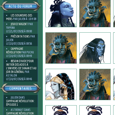
ACTU DU FORUM
LES SEIGNEURS DES
MERS
PAR JULIEN À 10 H 08
JEUX D'ARGENT
PAR
YAMINA
LE [21/07/2026] À 09:00
PRÉSENTATIONS
PAR
JULIEN
LE [10/07/2026] À 08:56
CAMPAGNE
RÉVOLUTION
PAR PUCHU
LE [10/07/2026] À 08:49
BESOIN D’AIDE POUR
INITIER DES ADOS À
L’UNIVERS DE SHAAN ET AU
JDR EN GÉNÉRAL
PAR
ASTALON
LE [10/07/2026] À 08:46
COMMENTAIRES
JULIEN
DANS
CAMPAGNE RÉVOLUTION :
ÉPISODE 1
ASTRENUIT
DANS
CAMPAGNE RÉVOLUTION :