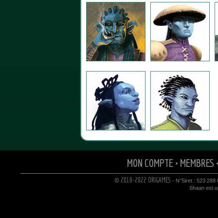
MON COMPTE
•
MEMBRES
© 2010-2022 ORIGAMES
- N°Siret : 523 288
Shaan est un