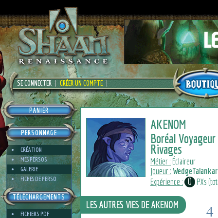
SE CONNECTER
CRÉER UN COMPTE
PANIER
AKENOM
PERSONNAGE
Boréal Voyageur
Rivages
CRÉATION
MES PERSOS
Métier :
Éclaireur
GALERIE
Joueur :
WedgeTalankar
FICHES DE PERSO
0
Expérience :
PXs (tota
TÉLÉCHARGEMENTS
LES AUTRES VIES DE AKENOM
4
FICHIERS PDF