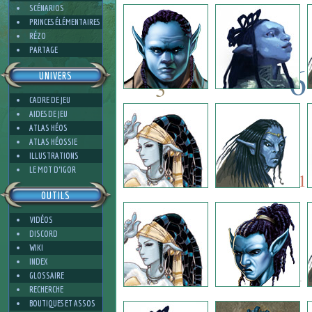
2
SCÉNARIOS
PRINCES ÉLÉMENTAIRES
RÉZO
PARTAGE
6
UNIVERS
3
CADRE DE JEU
6
AIDES DE JEU
6
ATLAS HÉOS
ATLAS HÉOSSIE
ILLUSTRATIONS
6
3
LE MOT D'IGOR
1
OUTILS
VIDÉOS
3
DISCORD
WIKI
INDEX
1
GLOSSAIRE
RECHERCHE
BOUTIQUES ET ASSOS