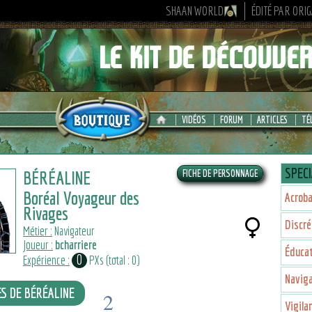
SHAAN WORLD
ÉDITÉ PAR ORI
VIDÉOS
FORUM
ARTICLES
TÉ
SPECI
BÉRÉALINE
Boréal Voyageur des
Acroba
Rivages
Discré
Métier :
Navigateur
Joueur :
bcharriere
Éducat
0
Expérience :
PXs (total : 0)
Navig
ES DE BÉRÉALINE
2
Vigila