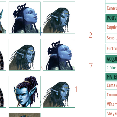
2
2
Carav
POUV
4
Esquiv
2
Sens 
4
8
Furtiv
9
ACQU
8
7
9
Crédos
MATÉR
Carte 
4
4
Commi
2
Vêtem
Shaya