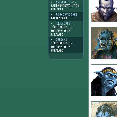
ASTRENUIT
DANS
CAMPAGNE RÉVOLUTION :
ÉPISODE 1
ROUX DAVID
DANS
CARTE SHAAN
JULIEN
DANS
TÉLÉCHARGEZ LE KIT
DÉCOUVERTE DE
CHRYSALIS
GUJ
DANS
TÉLÉCHARGEZ LE KIT
DÉCOUVERTE DE
CHRYSALIS