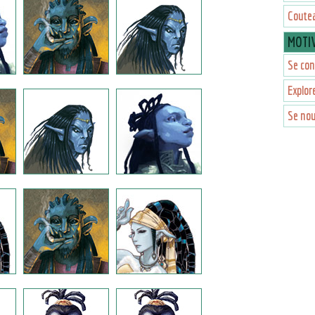
Coutea
MOTI
Se con
Explor
Se nou