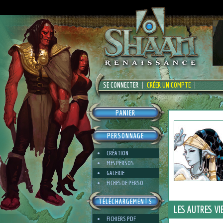
SE CONNECTER
CRÉER UN COMPTE
PANIER
PERSONNAGE
CRÉATION
MES PERSOS
GALERIE
FICHES DE PERSO
TÉLÉCHARGEMENTS
LES AUTRES VI
FICHIERS PDF