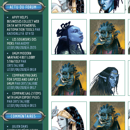
4
ACTU DU FORUM
APIFY HELPS
BUSINESSES COLLECT WEB
DATA WITH POWERFUL
AUTOMATION TOOLS
PAR
KAEVORLLY À 07 H 53
LES SEIGNEURS DES
MERS
PAR AKEMY
LE [07/08/2026] À 20:35
U4GM MODERN
WARFARE 4 BOT LOBBY
STRATEGY
PAR
CRYSTALVIBE
LE [07/08/2026] À 08:18
COMPARE FH6 CARS
FOR SPEED AND GRIP AT
U4GM
PAR CRYSTALVIBE
LE [07/08/2026] À 08:17
COMPARE GAG 2 ITEMS
WITH U4GM EXPERT PICKS
PAR CRYSTALVIBE
LE [07/08/2026] À 08:15
COMMENTAIRES
JULIEN
DANS