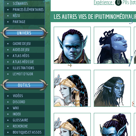
0
Expérience :
PXs (tota
SCÉNARIOS
PRINCES ÉLÉMENTAIRES
LES AUTRES VIES DE IPIUTIMINOMÉDIYALI
RÉZO
3
PARTAGE
4
UNIVERS
CADRE DE JEU
AIDES DE JEU
7
ATLAS HÉOS
4
ATLAS HÉOSSIE
ILLUSTRATIONS
7
LE MOT D'IGOR
5
OUTILS
5
2
VIDÉOS
8
DISCORD
WIKI
INDEX
GLOSSAIRE
1
RECHERCHE
BOUTIQUES ET ASSOS