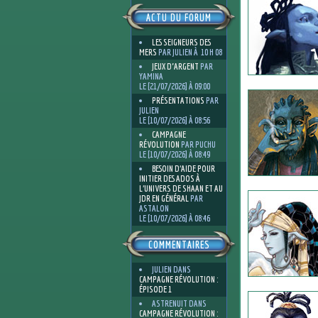
ACTU DU FORUM
LES SEIGNEURS DES
MERS
PAR JULIEN À 10 H 08
JEUX D'ARGENT
PAR
YAMINA
LE [21/07/2026] À 09:00
PRÉSENTATIONS
PAR
JULIEN
LE [10/07/2026] À 08:56
CAMPAGNE
RÉVOLUTION
PAR PUCHU
LE [10/07/2026] À 08:49
BESOIN D’AIDE POUR
INITIER DES ADOS À
L’UNIVERS DE SHAAN ET AU
JDR EN GÉNÉRAL
PAR
ASTALON
LE [10/07/2026] À 08:46
COMMENTAIRES
JULIEN
DANS
CAMPAGNE RÉVOLUTION :
ÉPISODE 1
ASTRENUIT
DANS
CAMPAGNE RÉVOLUTION :