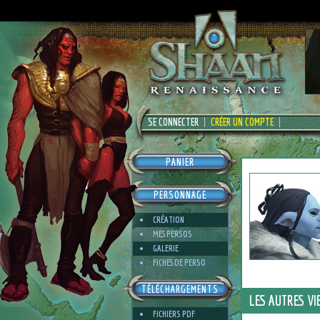
SE CONNECTER
CRÉER UN COMPTE
PANIER
PERSONNAGE
CRÉATION
MES PERSOS
GALERIE
FICHES DE PERSO
TÉLÉCHARGEMENTS
LES AUTRES VI
FICHIERS PDF