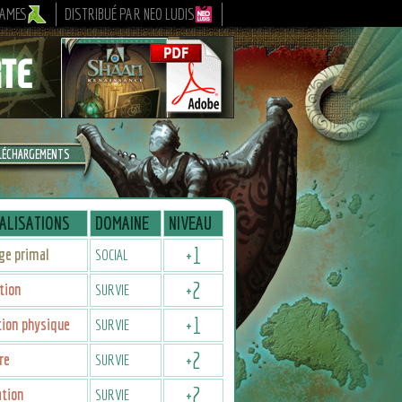
GAMES
DISTRIBUÉ PAR NEO LUDIS
LÉCHARGEMENTS
ALISATIONS
DOMAINE
NIVEAU
+
1
ge primal
SOCIAL
+
2
tion
SURVIE
+
1
ion physique
SURVIE
+
2
re
SURVIE
+
2
ation
SURVIE