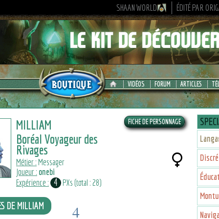
SHAAN WORLD
ÉDITÉ PAR ORI
VIDÉOS
FORUM
ARTICLES
TÉ
SPECI
MILLIAM
Boréal Voyageur des
Langa
Rivages
Discré
Métier :
Messager
Joueur :
onebi
Éducat
4
Expérience :
PXs (total : 28)
Montu
ES DE MILLIAM
4
Navig