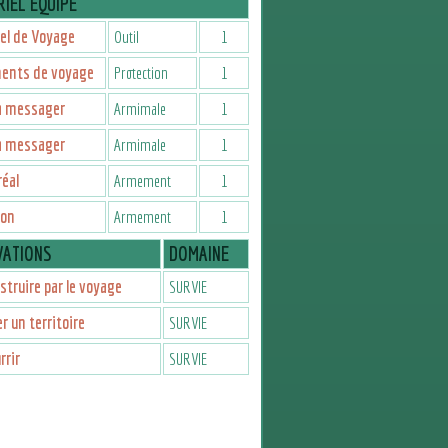
IEL ÉQUIPÉ
el de Voyage
Outil
1
ents de voyage
Protection
1
a messager
Armimale
1
a messager
Armimale
1
réal
Armement
1
oon
Armement
1
VATIONS
DOMAINE
struire par le voyage
SURVIE
er un territoire
SURVIE
rrir
SURVIE