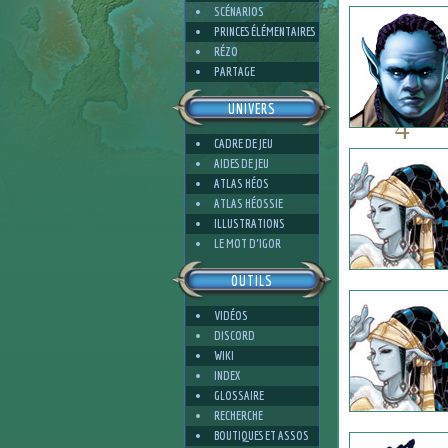
SCÉNARIOS
PRINCES ÉLÉMENTAIRES
RÉZO
PARTAGE
UNIVERS
4
CADRE DE JEU
AIDES DE JEU
ATLAS HÉOS
ATLAS HÉOSSIE
ILLUSTRATIONS
3
LE MOT D'IGOR
OUTILS
VIDÉOS
DISCORD
WIKI
INDEX
GLOSSAIRE
RECHERCHE
BOUTIQUES ET ASSOS