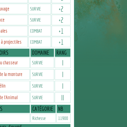
+
2
auvage
SURVIE
+
2
nce
SURVIE
+
1
ales
COMBAT
+
1
à projectiles
COMBAT
OIRS
DOMAINE
RANG
I
u chasseur
SURVIE
I
de la monture
SURVIE
I
élin
SURVIE
II
de l'Animal
SURVIE
IS
CATÉGORIE
NB
Richesse
11900