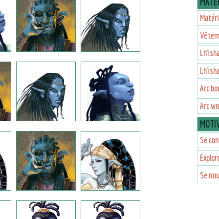
MATÉR
Matéri
Vêtem
Lhïsh
Lhïsh
Arc bo
Arc w
MOTI
Se con
Explor
Se nou