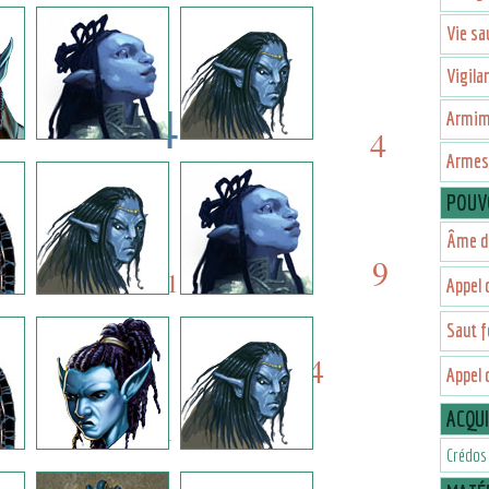
1
1
Vie s
Vigila
4
Armim
4
Armes 
5
7
POUV
13
Âme d
7
9
13
Appel 
Saut f
4
4
Appel 
1
ACQU
Crédos