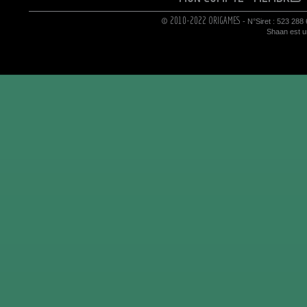
© 2010-2022 ORIGAMES
- N°Siret : 523 288
Shaan est un