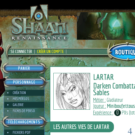
SE CONNECTER
CRÉER UN COMPTE
PANIER
LARTAR
PERSONNAGE
Darken Combatt
Sables
CRÉATION
MES PERSOS
Métier :
Gladiateur
GALERIE
Joueur :
Miniboufettou
FICHES DE PERSO
0
Expérience :
PXs (tota
TÉLÉCHARGEMENTS
LES AUTRES VIES DE LARTAR
4
FICHIERS PDF