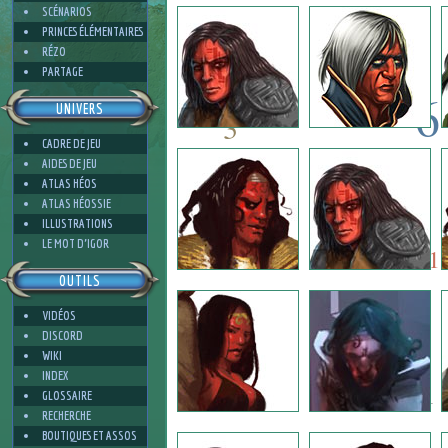
2
SCÉNARIOS
PRINCES ÉLÉMENTAIRES
RÉZO
PARTAGE
6
UNIVERS
3
CADRE DE JEU
6
AIDES DE JEU
6
ATLAS HÉOS
ATLAS HÉOSSIE
ILLUSTRATIONS
6
3
LE MOT D'IGOR
1
OUTILS
VIDÉOS
3
DISCORD
WIKI
INDEX
1
GLOSSAIRE
RECHERCHE
BOUTIQUES ET ASSOS