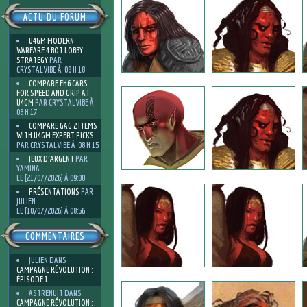
ACTU DU FORUM
U4GM MODERN
WARFARE 4 BOT LOBBY
STRATEGY
PAR
CRYSTALVIBE À 08 H 18
COMPARE FH6 CARS
FOR SPEED AND GRIP AT
U4GM
PAR CRYSTALVIBE À
08 H 17
COMPARE GAG 2 ITEMS
WITH U4GM EXPERT PICKS
PAR CRYSTALVIBE À 08 H 15
JEUX D'ARGENT
PAR
YAMINA
LE [21/07/2026] À 09:00
PRÉSENTATIONS
PAR
JULIEN
LE [10/07/2026] À 08:56
COMMENTAIRES
JULIEN
DANS
CAMPAGNE RÉVOLUTION :
ÉPISODE 1
ASTRENUIT
DANS
CAMPAGNE RÉVOLUTION :