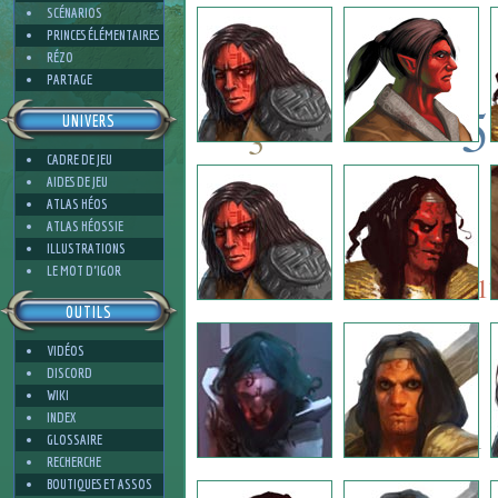
3
SCÉNARIOS
PRINCES ÉLÉMENTAIRES
RÉZO
PARTAGE
5
UNIVERS
3
CADRE DE JEU
6
AIDES DE JEU
7
ATLAS HÉOS
ATLAS HÉOSSIE
ILLUSTRATIONS
7
4
LE MOT D'IGOR
1
OUTILS
VIDÉOS
3
DISCORD
WIKI
INDEX
1
GLOSSAIRE
RECHERCHE
BOUTIQUES ET ASSOS