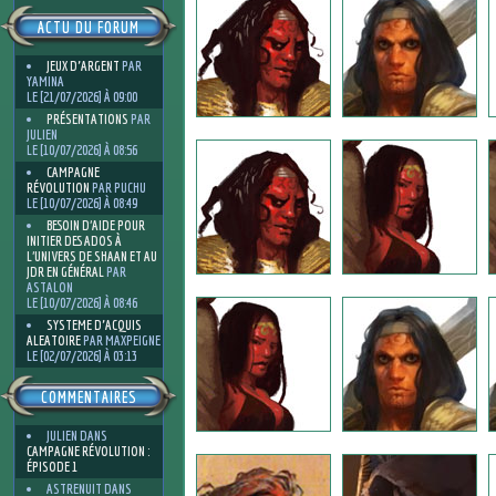
ACTU DU FORUM
JEUX D'ARGENT
PAR
YAMINA
LE [21/07/2026] À 09:00
PRÉSENTATIONS
PAR
JULIEN
LE [10/07/2026] À 08:56
CAMPAGNE
RÉVOLUTION
PAR PUCHU
LE [10/07/2026] À 08:49
BESOIN D’AIDE POUR
INITIER DES ADOS À
L’UNIVERS DE SHAAN ET AU
JDR EN GÉNÉRAL
PAR
ASTALON
LE [10/07/2026] À 08:46
SYSTEME D'ACQUIS
ALEATOIRE
PAR MAXPEIGNE
LE [02/07/2026] À 03:13
COMMENTAIRES
JULIEN
DANS
CAMPAGNE RÉVOLUTION :
ÉPISODE 1
ASTRENUIT
DANS