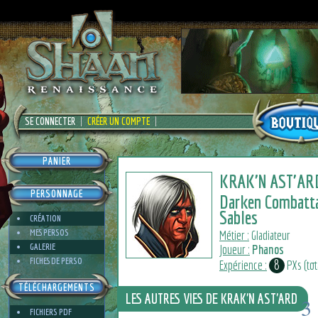
SE CONNECTER
CRÉER UN COMPTE
PANIER
KRAK'N AST'AR
PERSONNAGE
Darken Combatt
Sables
CRÉATION
MES PERSOS
Métier :
Gladiateur
GALERIE
Joueur :
Phanos
FICHES DE PERSO
8
Expérience :
PXs (tota
TÉLÉCHARGEMENTS
LES AUTRES VIES DE KRAK'N AST'ARD
3
FICHIERS PDF