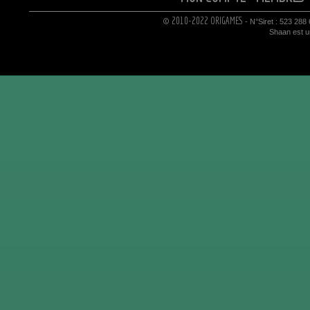
© 2010-2022 ORIGAMES
- N°Siret : 523 288
Shaan est un