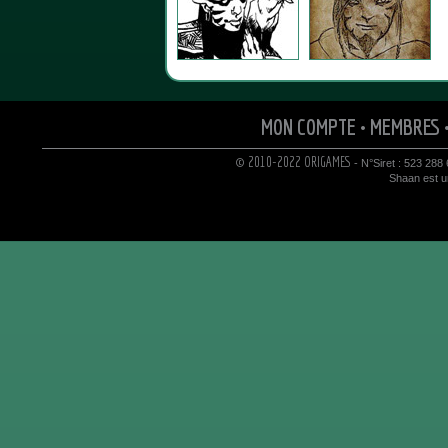
MON COMPTE
•
MEMBRES
© 2010-2022 ORIGAMES
- N°Siret : 523 288
Shaan est un