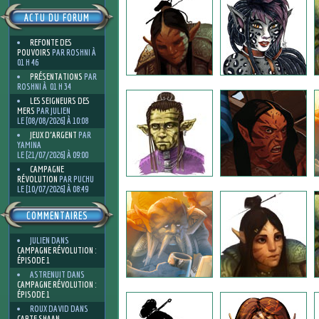
ACTU DU FORUM
REFONTE DES
POUVOIRS
PAR ROSHNI À
01 H 46
PRÉSENTATIONS
PAR
ROSHNI À 01 H 34
LES SEIGNEURS DES
MERS
PAR JULIEN
LE [08/08/2026] À 10:08
JEUX D'ARGENT
PAR
YAMINA
LE [21/07/2026] À 09:00
CAMPAGNE
RÉVOLUTION
PAR PUCHU
LE [10/07/2026] À 08:49
COMMENTAIRES
JULIEN
DANS
CAMPAGNE RÉVOLUTION :
ÉPISODE 1
ASTRENUIT
DANS
CAMPAGNE RÉVOLUTION :
ÉPISODE 1
ROUX DAVID
DANS
CARTE SHAAN