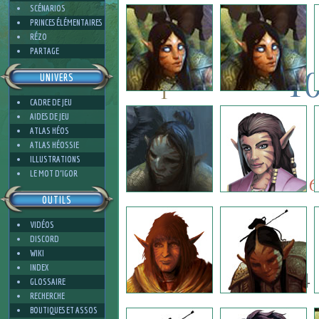
4
SCÉNARIOS
PRINCES ÉLÉMENTAIRES
RÉZO
PARTAGE
1
UNIVERS
1
CADRE DE JEU
10
AIDES DE JEU
5
ATLAS HÉOS
ATLAS HÉOSSIE
ILLUSTRATIONS
5
4
LE MOT D'IGOR
6
OUTILS
VIDÉOS
2
DISCORD
WIKI
INDEX
4
GLOSSAIRE
RECHERCHE
BOUTIQUES ET ASSOS