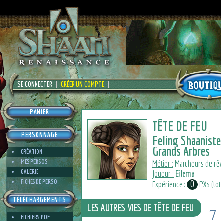
SE CONNECTER
CRÉER UN COMPTE
PANIER
TÊTE DE FEU
PERSONNAGE
Feling Shaaniste
Grands Arbres
CRÉATION
MES PERSOS
Métier :
Marcheurs de rê
GALERIE
Joueur :
Eilema
FICHES DE PERSO
0
Expérience :
PXs (tota
TÉLÉCHARGEMENTS
LES AUTRES VIES DE TÊTE DE FEU
7
FICHIERS PDF