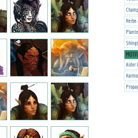
Champ
Herbe 
Plante
Shingë
MOTI
Aider 
Harmo
Propag