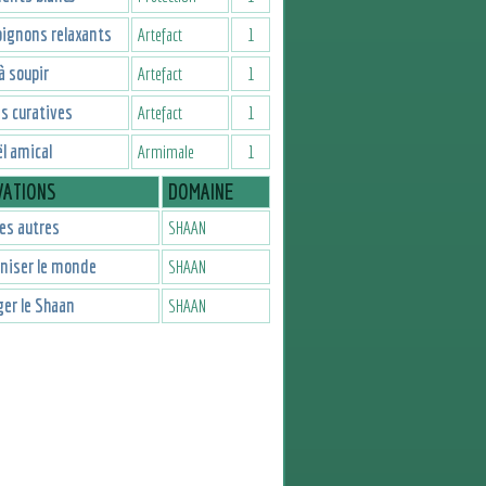
ignons relaxants
Artefact
1
à soupir
Artefact
1
s curatives
Artefact
1
l amical
Armimale
1
VATIONS
DOMAINE
les autres
SHAAN
niser le monde
SHAAN
er le Shaan
SHAAN