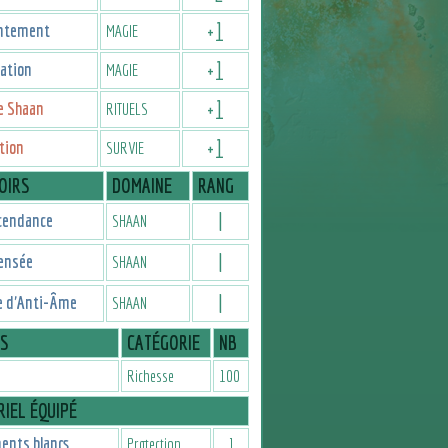
+
1
ntement
MAGIE
+
1
ation
MAGIE
+
1
e Shaan
RITUELS
+
1
tion
SURVIE
OIRS
DOMAINE
RANG
I
cendance
SHAAN
I
ensée
SHAAN
I
e d'Anti-Âme
SHAAN
IS
CATÉGORIE
NB
Richesse
100
IEL ÉQUIPÉ
ents blancs
Protection
1