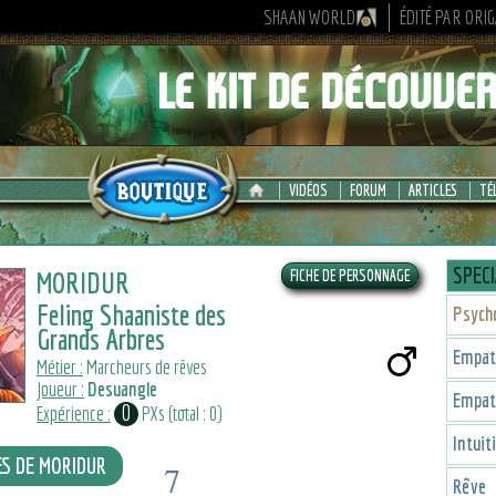
SHAAN WORLD
ÉDITÉ PAR ORI
VIDÉOS
FORUM
ARTICLES
TÉ
SPECI
MORIDUR
Feling Shaaniste des
Psych
Grands Arbres
Empat
Métier :
Marcheurs de rêves
Joueur :
Desuangle
Empat
0
Expérience :
PXs (total : 0)
Intuit
ES DE MORIDUR
7
Rêve