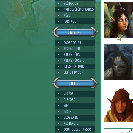
SCÉNARIOS
PRINCES ÉLÉMENTAIRES
RÉZO
PARTAGE
UNIVERS
4
CADRE DE JEU
AIDES DE JEU
ATLAS HÉOS
ATLAS HÉOSSIE
ILLUSTRATIONS
3
LE MOT D'IGOR
OUTILS
VIDÉOS
DISCORD
WIKI
INDEX
GLOSSAIRE
RECHERCHE
BOUTIQUES ET ASSOS