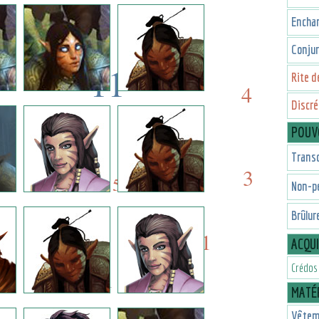
4
4
Encha
Conjur
11
Rite d
4
Discré
11
6
POUV
5
Trans
6
3
5
Non-p
Brûlur
1
2
ACQU
Crédos
1
MATÉR
Vêtem