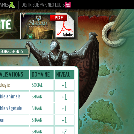
GAMES
DISTRIBUÉ PAR NEO LUDIS
LÉCHARGEMENTS
ALISATIONS
DOMAINE
NIVEAU
+
1
ologie
SOCIAL
+
1
hie animale
SHAAN
+
1
hie végétale
SHAAN
+
1
ion
SHAAN
+
2
SHAAN