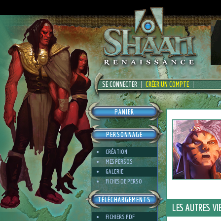
SE CONNECTER
CRÉER UN COMPTE
PANIER
PERSONNAGE
CRÉATION
MES PERSOS
GALERIE
FICHES DE PERSO
TÉLÉCHARGEMENTS
LES AUTRES VI
FICHIERS PDF