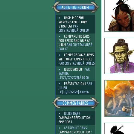
ACTU DU FORUM
U4GM MODERN
WARFARE 4 BOT LOBBY
STRATEGY
PAR
CRYSTALVIBE À 08 H 18
COMPARE FH6 CARS
FOR SPEED AND GRIP AT
U4GM
PAR CRYSTALVIBE À
08 H 17
COMPARE GAG 2 ITEMS
WITH U4GM EXPERT PICKS
PAR CRYSTALVIBE À 08 H 15
JEUX D'ARGENT
PAR
YAMINA
LE [21/07/2026] À 09:00
PRÉSENTATIONS
PAR
JULIEN
LE [10/07/2026] À 08:56
COMMENTAIRES
JULIEN
DANS
CAMPAGNE RÉVOLUTION :
ÉPISODE 1
ASTRENUIT
DANS
CAMPAGNE RÉVOLUTION :