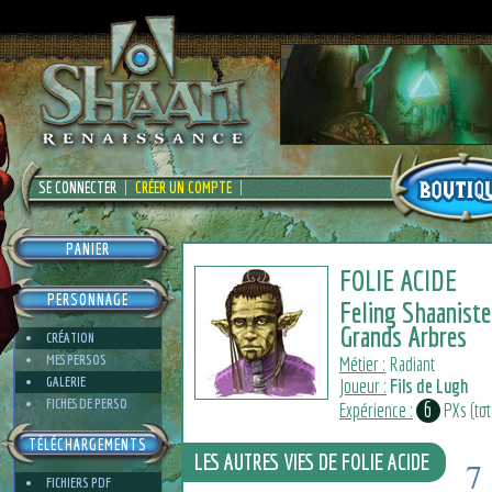
SE CONNECTER
CRÉER UN COMPTE
PANIER
FOLIE ACIDE
PERSONNAGE
Feling Shaaniste
Grands Arbres
CRÉATION
MES PERSOS
Métier :
Radiant
GALERIE
Joueur :
Fils de Lugh
FICHES DE PERSO
6
Expérience :
PXs (tota
TÉLÉCHARGEMENTS
LES AUTRES VIES DE FOLIE ACIDE
7
FICHIERS PDF