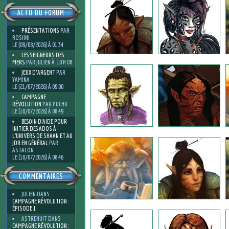
ACTU DU FORUM
PRÉSENTATIONS
PAR
ROSHNI
LE [09/08/2026] À 01:34
LES SEIGNEURS DES
MERS
PAR JULIEN À 10 H 08
JEUX D'ARGENT
PAR
YAMINA
LE [21/07/2026] À 09:00
CAMPAGNE
RÉVOLUTION
PAR PUCHU
LE [10/07/2026] À 08:49
BESOIN D’AIDE POUR
INITIER DES ADOS À
L’UNIVERS DE SHAAN ET AU
JDR EN GÉNÉRAL
PAR
ASTALON
LE [10/07/2026] À 08:46
COMMENTAIRES
JULIEN
DANS
CAMPAGNE RÉVOLUTION :
ÉPISODE 1
ASTRENUIT
DANS
CAMPAGNE RÉVOLUTION :