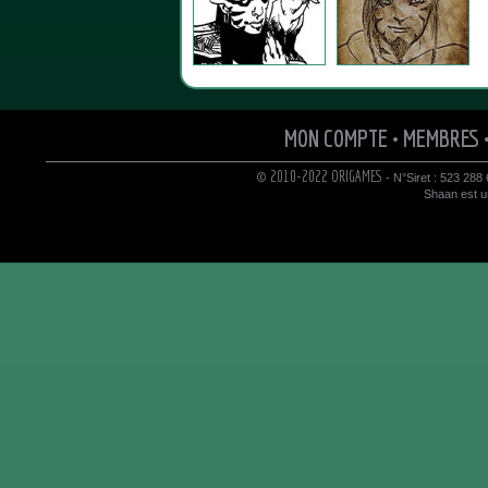
MON COMPTE
•
MEMBRES
© 2010-2022 ORIGAMES
- N°Siret : 523 288
Shaan est un