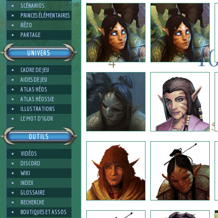
4
SCÉNARIOS
PRINCES ÉLÉMENTAIRES
RÉZO
PARTAGE
1
UNIVERS
4
CADRE DE JEU
10
AIDES DE JEU
7
ATLAS HÉOS
ATLAS HÉOSSIE
ILLUSTRATIONS
7
3
LE MOT D'IGOR
5
OUTILS
VIDÉOS
3
DISCORD
WIKI
INDEX
1
GLOSSAIRE
RECHERCHE
BOUTIQUES ET ASSOS