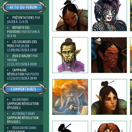
ACTU DU FORUM
PRÉSENTATIONS
PAR
JULIEN À 11 H 29
REFONTE DES
POUVOIRS
PAR ROSHNI À
01 H 46
LES SEIGNEURS DES
MERS
PAR JULIEN
LE [08/08/2026] À 10:08
JEUX D'ARGENT
PAR
YAMINA
LE [21/07/2026] À 09:00
CAMPAGNE
RÉVOLUTION
PAR PUCHU
LE [10/07/2026] À 08:49
COMMENTAIRES
JULIEN
DANS
CAMPAGNE RÉVOLUTION :
ÉPISODE 1
ASTRENUIT
DANS
CAMPAGNE RÉVOLUTION :
ÉPISODE 1
ROUX DAVID
DANS
CARTE SHAAN