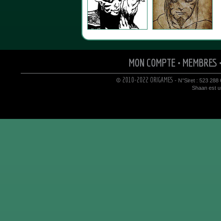
MON COMPTE
•
MEMBRES
© 2010-2022 ORIGAMES
- N°Siret : 523 288
Shaan est un