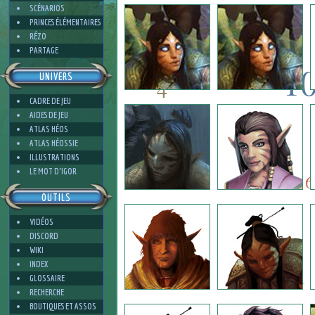
4
SCÉNARIOS
PRINCES ÉLÉMENTAIRES
RÉZO
PARTAGE
1
UNIVERS
4
CADRE DE JEU
10
AIDES DE JEU
6
ATLAS HÉOS
ATLAS HÉOSSIE
ILLUSTRATIONS
6
4
LE MOT D'IGOR
6
OUTILS
VIDÉOS
2
DISCORD
WIKI
INDEX
1
GLOSSAIRE
RECHERCHE
BOUTIQUES ET ASSOS