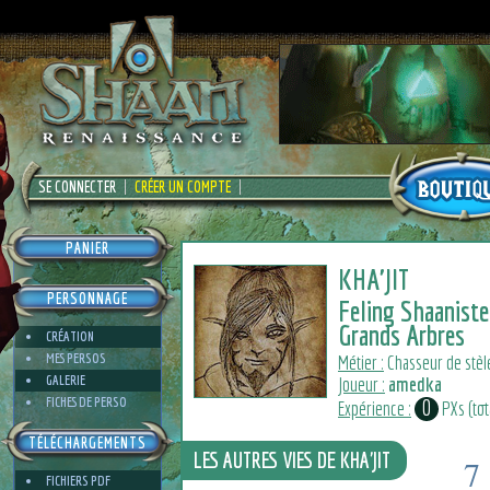
SE CONNECTER
CRÉER UN COMPTE
PANIER
KHA'JIT
PERSONNAGE
Feling Shaaniste
Grands Arbres
CRÉATION
MES PERSOS
Métier :
Chasseur de stèl
GALERIE
Joueur :
amedka
FICHES DE PERSO
0
Expérience :
PXs (tota
TÉLÉCHARGEMENTS
LES AUTRES VIES DE KHA'JIT
7
FICHIERS PDF