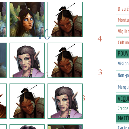
3
4
Discré
Montu
10
Vigila
4
Cultur
10
6
POUV
7
Vision
6
3
7
Non-p
Marque
3
2
ACQU
Crédos
1
MATÉR
Carte 