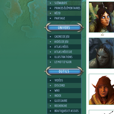
SCÉNARIOS
PRINCES ÉLÉMENTAIRES
RÉZO
PARTAGE
UNIVERS
2
CADRE DE JEU
AIDES DE JEU
ATLAS HÉOS
ATLAS HÉOSSIE
ILLUSTRATIONS
4
LE MOT D'IGOR
OUTILS
VIDÉOS
DISCORD
WIKI
INDEX
GLOSSAIRE
RECHERCHE
BOUTIQUES ET ASSOS