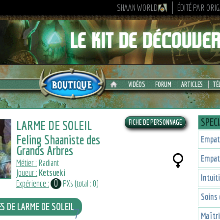
SHAAN WORLD
ÉDITÉ PAR ORI
VIDÉOS
FORUM
ARTICLES
TÉ
SPECI
LARME DE SOLEIL
Feling Shaaniste des
Empat
Grands Arbres
Empat
Métier :
Radiant
Joueur :
Ketsueki
Intuit
0
Expérience :
PXs (total : 0)
Soins 
ES DE LARME DE SOLEIL
7
Maîtr