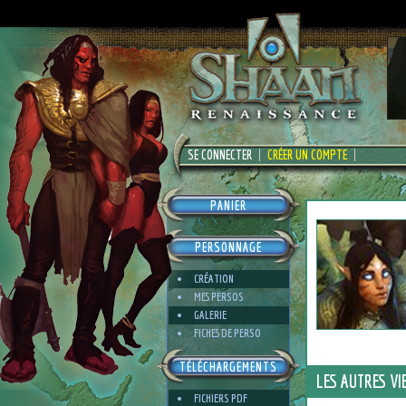
SE CONNECTER
CRÉER UN COMPTE
PANIER
PERSONNAGE
CRÉATION
MES PERSOS
GALERIE
FICHES DE PERSO
TÉLÉCHARGEMENTS
LES AUTRES VI
FICHIERS PDF