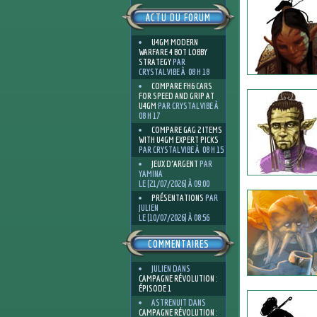
ACTU DU FORUM
U4GM MODERN
WARFARE 4 BOT LOBBY
STRATEGY
PAR
CRYSTALVIBE À 08 H 18
COMPARE FH6 CARS
FOR SPEED AND GRIP AT
U4GM
PAR CRYSTALVIBE À
08 H 17
COMPARE GAG 2 ITEMS
WITH U4GM EXPERT PICKS
PAR CRYSTALVIBE À 08 H 15
JEUX D'ARGENT
PAR
YAMINA
LE [21/07/2026] À 09:00
PRÉSENTATIONS
PAR
JULIEN
LE [10/07/2026] À 08:56
COMMENTAIRES
JULIEN
DANS
CAMPAGNE RÉVOLUTION :
ÉPISODE 1
ASTRENUIT
DANS
CAMPAGNE RÉVOLUTION :