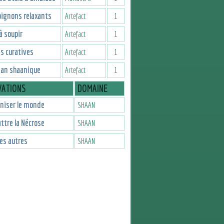
ignons relaxants
Artefact
1
à soupir
Artefact
1
s curatives
Artefact
1
man shaanique
Artefact
1
VATIONS
DOMAINE
niser le monde
SHAAN
tre la Nécrose
SHAAN
les autres
SHAAN