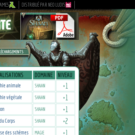
GAMES
DISTRIBUÉ PAR NEO LUDIS
LÉCHARGEMENTS
ALISATIONS
DOMAINE
NIVEAU
+
1
hie animale
SHAAN
+
1
hie végétale
SHAAN
+
1
ion
SHAAN
+
2
du Corps
SHAAN
+
1
ise des schèmes
MAGIE