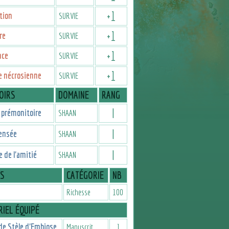
+
1
tion
SURVIE
+
1
re
SURVIE
+
1
nce
SURVIE
+
1
e nécrosienne
SURVIE
OIRS
DOMAINE
RANG
I
 prémonitoire
SHAAN
I
ensée
SHAAN
I
 de l'amitié
SHAAN
IS
CATÉGORIE
NB
Richesse
100
IEL ÉQUIPÉ
de Stèle d'Embiose
Manuscrit
1