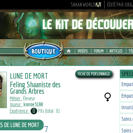
SHAAN WORLD
ÉDITÉ PAR ORI
VIDÉOS
FORUM
ARTICLES
TÉ
SPECI
LUNE DE MORT
Feling Shaaniste des
Empat
Grands Arbres
Empat
Métier :
Éleveur
Joueur :
konoe3198
Intuit
0
Expérience :
PXs (total : 0)
Soins 
ES DE LUNE DE MORT
7
Soins 