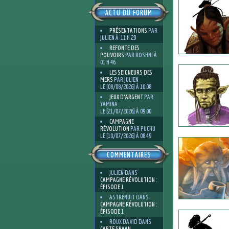
ACTU DU FORUM
PRÉSENTATIONS
PAR
JULIEN À 11 H 29
REFONTE DES
POUVOIRS
PAR ROSHNI À
01 H 46
LES SEIGNEURS DES
MERS
PAR JULIEN
LE [08/08/2026] À 10:08
JEUX D'ARGENT
PAR
YAMINA
LE [21/07/2026] À 09:00
CAMPAGNE
RÉVOLUTION
PAR PUCHU
LE [10/07/2026] À 08:49
COMMENTAIRES
JULIEN
DANS
CAMPAGNE RÉVOLUTION :
ÉPISODE 1
ASTRENUIT
DANS
CAMPAGNE RÉVOLUTION :
ÉPISODE 1
ROUX DAVID
DANS
CARTE SHAAN