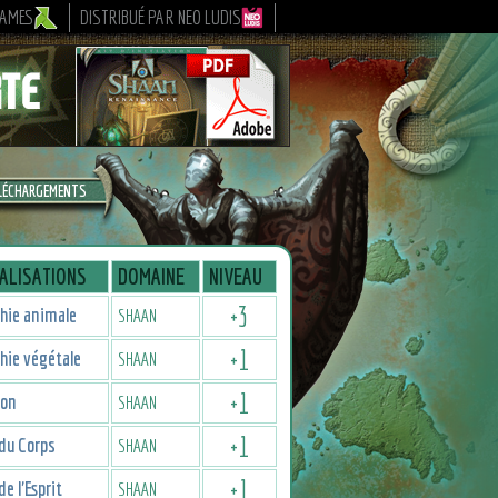
GAMES
DISTRIBUÉ PAR NEO LUDIS
LÉCHARGEMENTS
ALISATIONS
DOMAINE
NIVEAU
+
3
hie animale
SHAAN
+
1
hie végétale
SHAAN
+
1
ion
SHAAN
+
1
du Corps
SHAAN
+
1
de l'Esprit
SHAAN