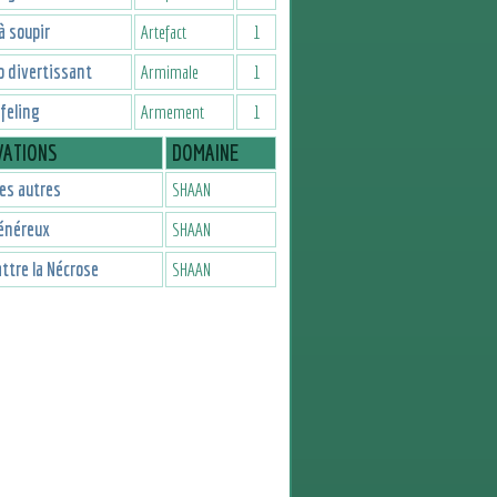
à soupir
Artefact
1
 divertissant
Armimale
1
feling
Armement
1
VATIONS
DOMAINE
les autres
SHAAN
énéreux
SHAAN
tre la Nécrose
SHAAN