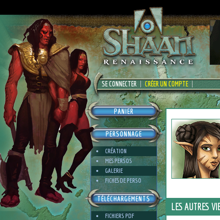
SE CONNECTER
CRÉER UN COMPTE
PANIER
PERSONNAGE
CRÉATION
MES PERSOS
GALERIE
FICHES DE PERSO
TÉLÉCHARGEMENTS
LES AUTRES VI
FICHIERS PDF