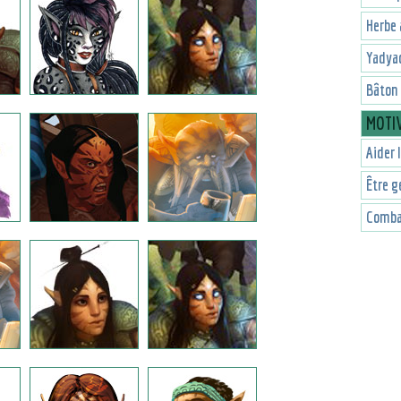
Herbe 
Yadyao
Bâton 
MOTI
Aider 
Être g
Combat