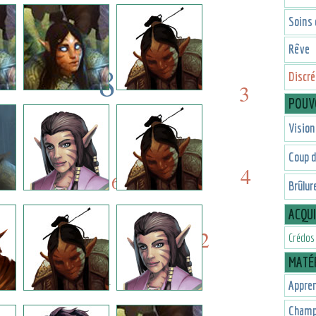
3
1
Soins 
Rêve
8
Discré
3
POUV
8
8
Vision
6
Coup d
8
4
6
Brûlur
ACQU
2
4
Crédos
MATÉR
1
Appren
Champ