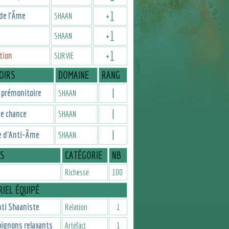
+
1
de l'Âme
SHAAN
+
1
SHAAN
+
1
tion
SURVIE
OIRS
DOMAINE
RANG
I
 prémonitoire
SHAAN
I
e chance
SHAAN
I
e d'Anti-Âme
SHAAN
IS
CATÉGORIE
NB
Richesse
100
IEL ÉQUIPÉ
ti Shaaniste
Relation
1
ignons relaxants
Artefact
1