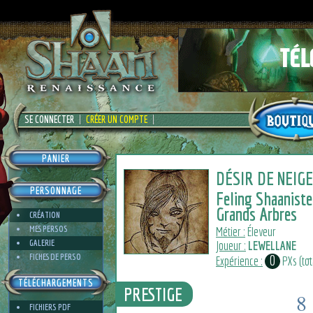
SE CONNECTER
CRÉER UN COMPTE
PANIER
DÉSIR DE NEIGE
PERSONNAGE
Feling Shaaniste
Grands Arbres
CRÉATION
MES PERSOS
Métier :
Éleveur
GALERIE
Joueur :
LEWELLANE
FICHES DE PERSO
0
Expérience :
PXs (tota
TÉLÉCHARGEMENTS
PRESTIGE
8
FICHIERS PDF