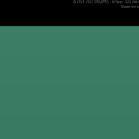
© 2010-2022 ORIGAMES
- N°Siret : 523 288
Shaan est un