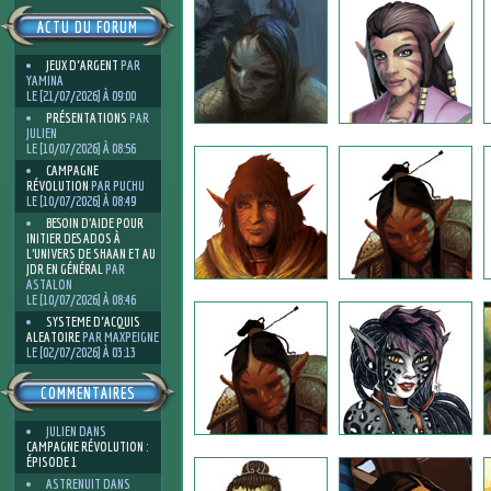
ACTU DU FORUM
JEUX D'ARGENT
PAR
YAMINA
LE [21/07/2026] À 09:00
PRÉSENTATIONS
PAR
JULIEN
LE [10/07/2026] À 08:56
CAMPAGNE
RÉVOLUTION
PAR PUCHU
LE [10/07/2026] À 08:49
BESOIN D’AIDE POUR
INITIER DES ADOS À
L’UNIVERS DE SHAAN ET AU
JDR EN GÉNÉRAL
PAR
ASTALON
LE [10/07/2026] À 08:46
SYSTEME D'ACQUIS
ALEATOIRE
PAR MAXPEIGNE
LE [02/07/2026] À 03:13
COMMENTAIRES
JULIEN
DANS
CAMPAGNE RÉVOLUTION :
ÉPISODE 1
ASTRENUIT
DANS