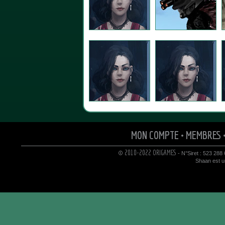
MON COMPTE
•
MEMBRES
© 2010-2022 ORIGAMES
- N°Siret : 523 288
Shaan est un