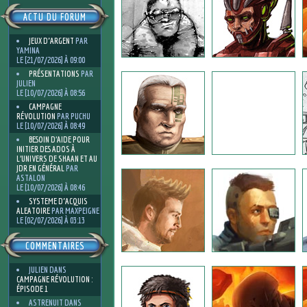
ACTU DU FORUM
JEUX D'ARGENT
PAR
YAMINA
LE [21/07/2026] À 09:00
PRÉSENTATIONS
PAR
JULIEN
LE [10/07/2026] À 08:56
CAMPAGNE
RÉVOLUTION
PAR PUCHU
LE [10/07/2026] À 08:49
BESOIN D’AIDE POUR
INITIER DES ADOS À
L’UNIVERS DE SHAAN ET AU
JDR EN GÉNÉRAL
PAR
ASTALON
LE [10/07/2026] À 08:46
SYSTEME D'ACQUIS
ALEATOIRE
PAR MAXPEIGNE
LE [02/07/2026] À 03:13
COMMENTAIRES
JULIEN
DANS
CAMPAGNE RÉVOLUTION :
ÉPISODE 1
ASTRENUIT
DANS