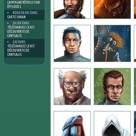
CAMPAGNE RÉVOLUTION :
ÉPISODE 1
ROUX DAVID
DANS
CARTE SHAAN
JULIEN
DANS
TÉLÉCHARGEZ LE KIT
DÉCOUVERTE DE
CHRYSALIS
GUJ
DANS
TÉLÉCHARGEZ LE KIT
DÉCOUVERTE DE
CHRYSALIS