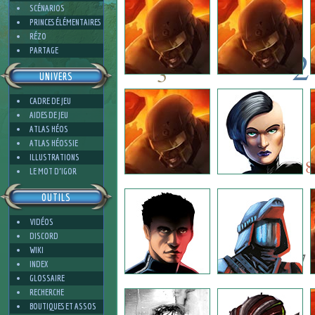
SCÉNARIOS
PRINCES ÉLÉMENTAIRES
RÉZO
2
PARTAGE
3
UNIVERS
2
CADRE DE JEU
7
AIDES DE JEU
ATLAS HÉOS
7
ATLAS HÉOSSIE
4
ILLUSTRATIONS
8
LE MOT D'IGOR
OUTILS
4
VIDÉOS
DISCORD
WIKI
7
INDEX
GLOSSAIRE
RECHERCHE
BOUTIQUES ET ASSOS