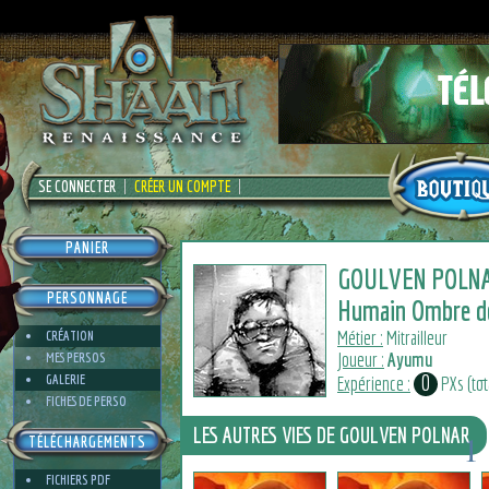
SE CONNECTER
CRÉER UN COMPTE
PANIER
GOULVEN POLN
PERSONNAGE
Humain Ombre de
Métier :
Mitrailleur
CRÉATION
Joueur :
Ayumu
MES PERSOS
0
GALERIE
Expérience :
PXs (tota
FICHES DE PERSO
LES AUTRES VIES DE GOULVEN POLNAR
1
TÉLÉCHARGEMENTS
1
FICHIERS PDF