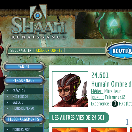
SE CONNECTER
CRÉER UN COMPTE
PANIER
24.601
PERSONNAGE
Humain Ombre de
Métier :
Mitrailleur
CRÉATION
Joueur :
Telemnar12
MES PERSOS
0
GALERIE
Expérience :
PXs (tot
FICHES DE PERSO
LES AUTRES VIES DE 24.601
1
TÉLÉCHARGEMENTS
9
FICHIERS PDF