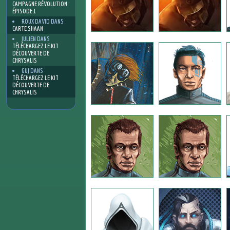
CAMPAGNE RÉVOLUTION :
ÉPISODE 1
ROUX DAVID
DANS
CARTE SHAAN
JULIEN
DANS
TÉLÉCHARGEZ LE KIT
DÉCOUVERTE DE
CHRYSALIS
GUJ
DANS
TÉLÉCHARGEZ LE KIT
DÉCOUVERTE DE
CHRYSALIS