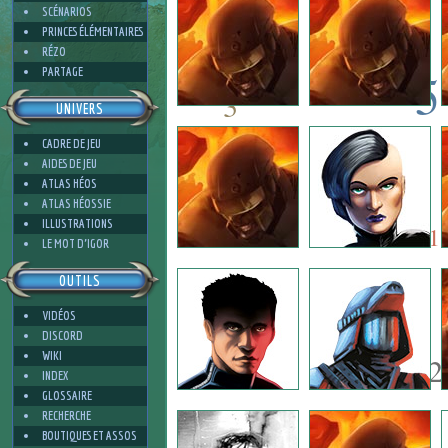
SCÉNARIOS
PRINCES ÉLÉMENTAIRES
RÉZO
5
PARTAGE
3
UNIVERS
-5
CADRE DE JEU
7
AIDES DE JEU
ATLAS HÉOS
11
ATLAS HÉOSSIE
7
ILLUSTRATIONS
1
LE MOT D'IGOR
OUTILS
8
VIDÉOS
DISCORD
WIKI
12
INDEX
GLOSSAIRE
RECHERCHE
BOUTIQUES ET ASSOS