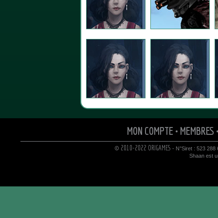
MON COMPTE
•
MEMBRES
© 2010-2022 ORIGAMES
- N°Siret : 523 288
Shaan est un