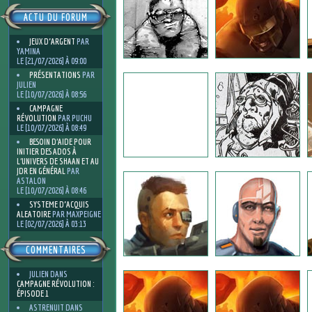
ACTU DU FORUM
JEUX D'ARGENT
PAR
YAMINA
LE [21/07/2026] À 09:00
PRÉSENTATIONS
PAR
JULIEN
LE [10/07/2026] À 08:56
CAMPAGNE
RÉVOLUTION
PAR PUCHU
LE [10/07/2026] À 08:49
BESOIN D’AIDE POUR
INITIER DES ADOS À
L’UNIVERS DE SHAAN ET AU
JDR EN GÉNÉRAL
PAR
ASTALON
LE [10/07/2026] À 08:46
SYSTEME D'ACQUIS
ALEATOIRE
PAR MAXPEIGNE
LE [02/07/2026] À 03:13
COMMENTAIRES
JULIEN
DANS
CAMPAGNE RÉVOLUTION :
ÉPISODE 1
ASTRENUIT
DANS