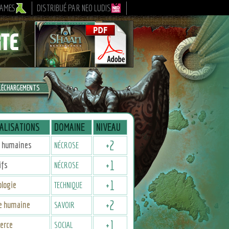
GAMES
DISTRIBUÉ PAR NEO LUDIS
LÉCHARGEMENTS
ALISATIONS
DOMAINE
NIVEAU
+
2
 humaines
NÉCROSE
+
1
ifs
NÉCROSE
+
1
logie
TECHNIQUE
+
2
re humaine
SAVOIR
+
1
erce
SOCIAL