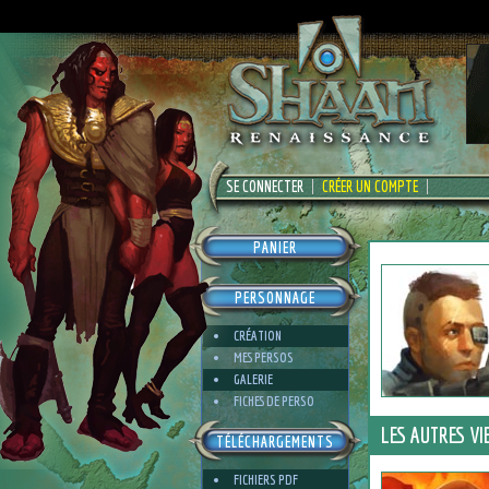
SE CONNECTER
CRÉER UN COMPTE
PANIER
PERSONNAGE
CRÉATION
MES PERSOS
GALERIE
FICHES DE PERSO
LES AUTRES VI
TÉLÉCHARGEMENTS
FICHIERS PDF