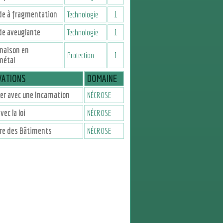
de à fragmentation
Technologie
1
de aveuglante
Technologie
1
naison en
Protection
1
métal
VATIONS
DOMAINE
er avec une Incarnation
NÉCROSE
vec la loi
NÉCROSE
re des Bâtiments
NÉCROSE