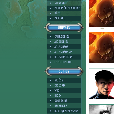
SCÉNARIOS
PRINCES ÉLÉMENTAIRES
RÉZO
PARTAGE
4
UNIVERS
CADRE DE JEU
AIDES DE JEU
ATLAS HÉOS
ATLAS HÉOSSIE
4
ILLUSTRATIONS
LE MOT D'IGOR
OUTILS
VIDÉOS
DISCORD
WIKI
INDEX
GLOSSAIRE
RECHERCHE
BOUTIQUES ET ASSOS