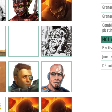
Grena
Grena
Combi
plasti
MOTI
Pactis
Jouer a
Détrui