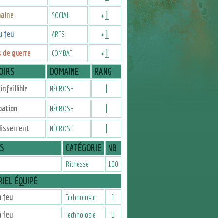
+
1
baine
SOCIAL
+
1
u feu
ARTS
+
1
 de guerre
COMBAT
OIRS
DOMAINE
RANG
I
infaillible
NÉCROSE
I
pation
NÉCROSE
I
blissement
NÉCROSE
IS
CATÉGORIE
NB
Richesse
100
IEL ÉQUIPÉ
 feu
Technologie
1
 feu
Technologie
1