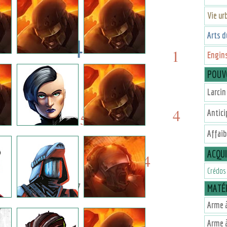
Vie ur
Arts d
4
1
Engins
4
POUV
8
5
Larcin 
8
4
Antici
5
Affai
ACQU
4
4
Crédos
7
MATÉR
Arme à
Arme à