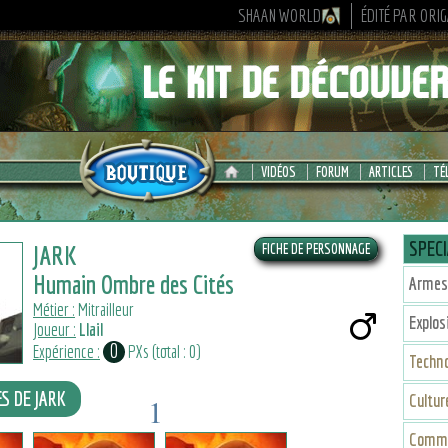
SHAAN WORLD
ÉDITÉ PAR ORI
VIDÉOS
FORUM
ARTICLES
TÉ
SPECI
JARK
Humain Ombre des Cités
Armes
Métier :
Mitrailleur
Explos
Joueur :
Llail
0
Expérience :
PXs (total : 0)
Techno
ES DE JARK
Cultu
1
3
1
Comm