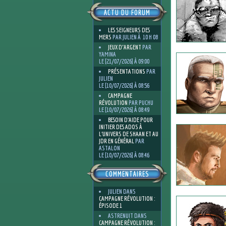
ACTU DU FORUM
LES SEIGNEURS DES
MERS
PAR JULIEN À 10 H 08
JEUX D'ARGENT
PAR
YAMINA
LE [21/07/2026] À 09:00
PRÉSENTATIONS
PAR
JULIEN
LE [10/07/2026] À 08:56
CAMPAGNE
RÉVOLUTION
PAR PUCHU
LE [10/07/2026] À 08:49
BESOIN D’AIDE POUR
INITIER DES ADOS À
L’UNIVERS DE SHAAN ET AU
JDR EN GÉNÉRAL
PAR
ASTALON
LE [10/07/2026] À 08:46
COMMENTAIRES
JULIEN
DANS
CAMPAGNE RÉVOLUTION :
ÉPISODE 1
ASTRENUIT
DANS
CAMPAGNE RÉVOLUTION :