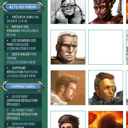
ACTU DU FORUM
PRÉSENTATIONS
PAR
JULIEN À 11 H 29
REFONTE DES
POUVOIRS
PAR ROSHNI À
01 H 46
LES SEIGNEURS DES
MERS
PAR JULIEN
LE [08/08/2026] À 10:08
JEUX D'ARGENT
PAR
YAMINA
LE [21/07/2026] À 09:00
CAMPAGNE
RÉVOLUTION
PAR PUCHU
LE [10/07/2026] À 08:49
COMMENTAIRES
JULIEN
DANS
CAMPAGNE RÉVOLUTION :
ÉPISODE 1
ASTRENUIT
DANS
CAMPAGNE RÉVOLUTION :
ÉPISODE 1
ROUX DAVID
DANS
CARTE SHAAN