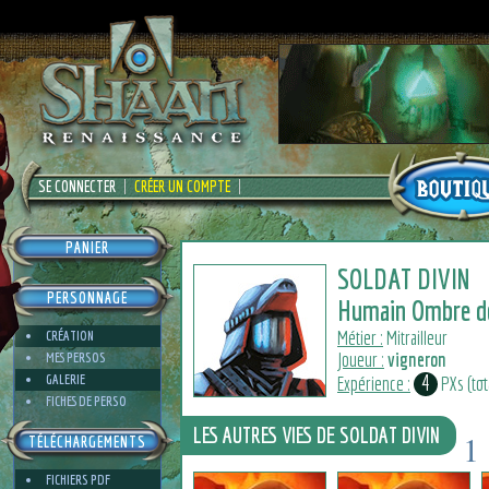
SE CONNECTER
CRÉER UN COMPTE
PANIER
SOLDAT DIVIN
PERSONNAGE
Humain Ombre de
Métier :
Mitrailleur
CRÉATION
Joueur :
vigneron
MES PERSOS
4
GALERIE
Expérience :
PXs (tota
FICHES DE PERSO
LES AUTRES VIES DE SOLDAT DIVIN
1
TÉLÉCHARGEMENTS
2
FICHIERS PDF