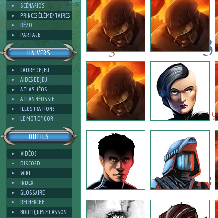
SCÉNARIOS
PRINCES ÉLÉMENTAIRES
RÉZO
3
PARTAGE
3
UNIVERS
3
CADRE DE JEU
7
AIDES DE JEU
ATLAS HÉOS
8
ATLAS HÉOSSIE
4
ILLUSTRATIONS
9
LE MOT D'IGOR
OUTILS
5
VIDÉOS
DISCORD
WIKI
8
INDEX
GLOSSAIRE
RECHERCHE
BOUTIQUES ET ASSOS