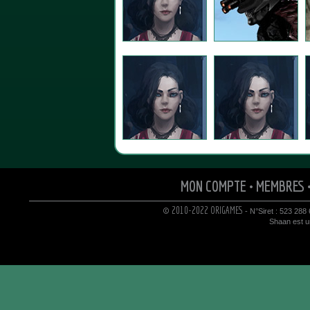
MON COMPTE
•
MEMBRES
© 2010-2022 ORIGAMES
- N°Siret : 523 288
Shaan est un