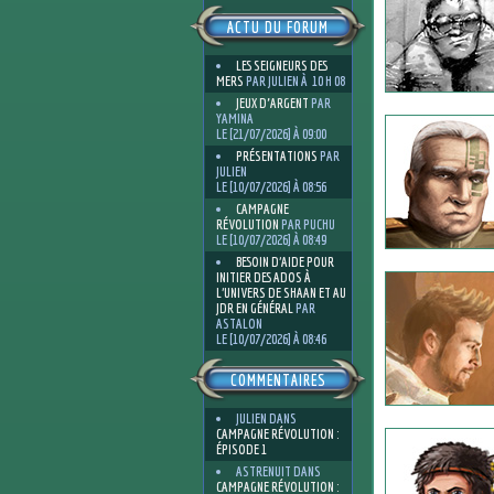
ACTU DU FORUM
LES SEIGNEURS DES
MERS
PAR JULIEN À 10 H 08
JEUX D'ARGENT
PAR
YAMINA
LE [21/07/2026] À 09:00
PRÉSENTATIONS
PAR
JULIEN
LE [10/07/2026] À 08:56
CAMPAGNE
RÉVOLUTION
PAR PUCHU
LE [10/07/2026] À 08:49
BESOIN D’AIDE POUR
INITIER DES ADOS À
L’UNIVERS DE SHAAN ET AU
JDR EN GÉNÉRAL
PAR
ASTALON
LE [10/07/2026] À 08:46
COMMENTAIRES
JULIEN
DANS
CAMPAGNE RÉVOLUTION :
ÉPISODE 1
ASTRENUIT
DANS
CAMPAGNE RÉVOLUTION :