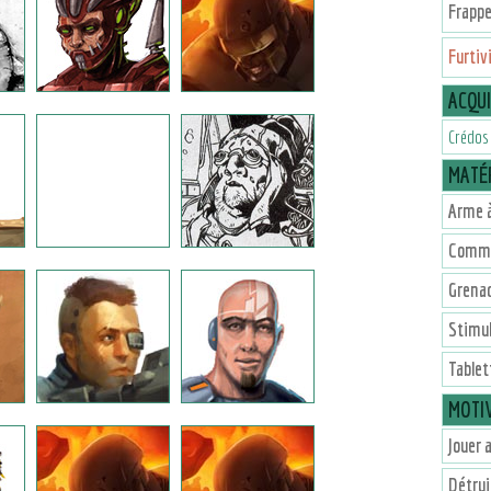
Frapp
Furtiv
ACQU
Crédos
MATÉR
Arme à
Commu
Grena
Stimu
Tablet
MOTI
Jouer a
Détrui