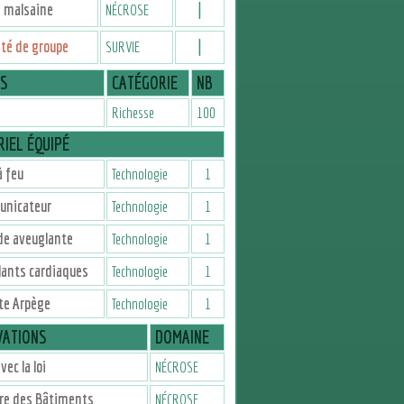
I
e malsaine
NÉCROSE
I
ité de groupe
SURVIE
IS
CATÉGORIE
NB
Richesse
100
IEL ÉQUIPÉ
 feu
Technologie
1
nicateur
Technologie
1
de aveuglante
Technologie
1
lants cardiaques
Technologie
1
te Arpège
Technologie
1
VATIONS
DOMAINE
vec la loi
NÉCROSE
re des Bâtiments
NÉCROSE