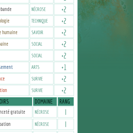
+
2
ebande
NÉCROSE
+
2
logie
TECHNIQUE
+
2
re humaine
SAVOIR
+
2
baine
SOCIAL
+
2
SOCIAL
+
1
sement
ARTS
+
2
nce
SURVIE
+
2
tion
SURVIE
OIRS
DOMAINE
RANG
I
nceté gratuite
NÉCROSE
I
pation
NÉCROSE