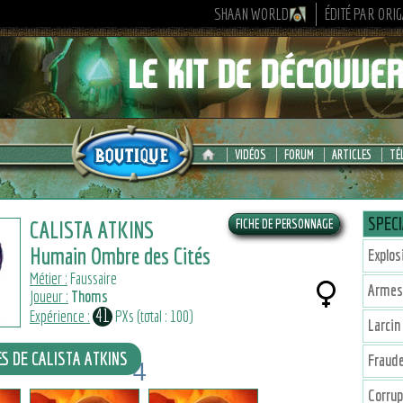
SHAAN WORLD
ÉDITÉ PAR ORI
VIDÉOS
FORUM
ARTICLES
TÉ
SPECI
CALISTA ATKINS
Humain Ombre des Cités
Explos
Métier :
Faussaire
Armes
Joueur :
Thoms
41
Expérience :
PXs (total : 100)
Larcin
ES DE CALISTA ATKINS
Fraud
4
4
1
Corrup