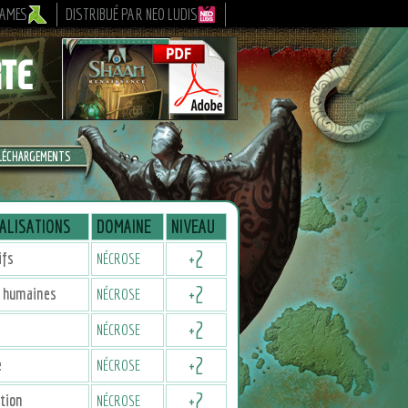
GAMES
DISTRIBUÉ PAR NEO LUDIS
LÉCHARGEMENTS
ALISATIONS
DOMAINE
NIVEAU
+
2
ifs
NÉCROSE
+
2
 humaines
NÉCROSE
+
2
NÉCROSE
+
2
e
NÉCROSE
+
2
tion
NÉCROSE