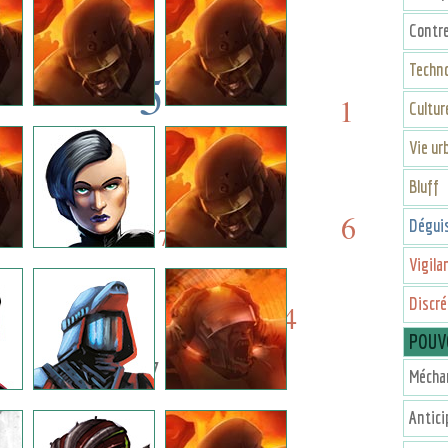
Contr
Techno
5
1
Cultu
5
9
Vie ur
7
Bluff
9
6
Dégui
7
Vigila
Discré
4
5
POUV
7
Mécha
Antici