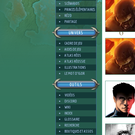
SCÉNARIOS
PRINCES ÉLÉMENTAIRES
RÉZO
PARTAGE
6
UNIVERS
CADRE DE JEU
AIDES DE JEU
ATLAS HÉOS
ATLAS HÉOSSIE
3
ILLUSTRATIONS
LE MOT D'IGOR
OUTILS
VIDÉOS
DISCORD
WIKI
INDEX
GLOSSAIRE
RECHERCHE
BOUTIQUES ET ASSOS