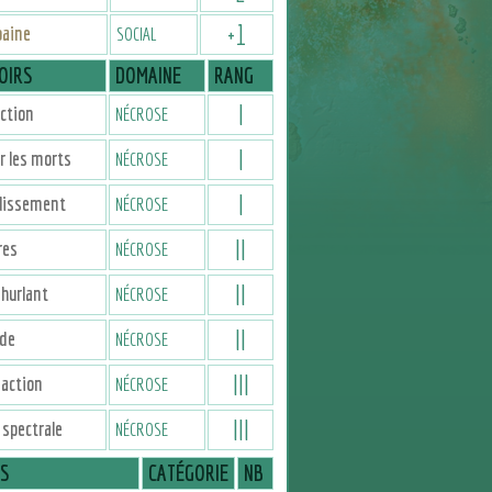
+
1
baine
SOCIAL
OIRS
DOMAINE
RANG
I
ction
NÉCROSE
I
 les morts
NÉCROSE
I
blissement
NÉCROSE
II
res
NÉCROSE
II
hurlant
NÉCROSE
II
rde
NÉCROSE
III
action
NÉCROSE
III
spectrale
NÉCROSE
IS
CATÉGORIE
NB