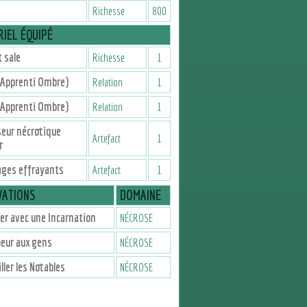
Richesse
800
IEL ÉQUIPÉ
 sale
Richesse
1
(Apprenti Ombre)
Relation
1
(Apprenti Ombre)
Relation
1
seur nécrotique
Artefact
1
r
ages effrayants
Artefact
1
VATIONS
DOMAINE
er avec une Incarnation
NÉCROSE
peur aux gens
NÉCROSE
ller les Notables
NÉCROSE