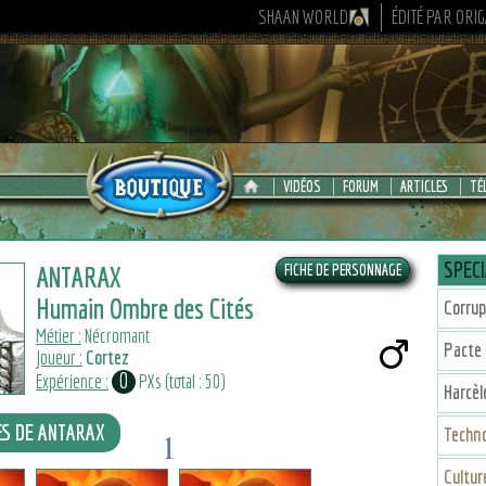
SHAAN WORLD
ÉDITÉ PAR ORI
VIDÉOS
FORUM
ARTICLES
TÉ
SPECI
ANTARAX
Humain Ombre des Cités
Corrup
Métier :
Nécromant
Pacte 
Joueur :
Cortez
0
Expérience :
PXs (total : 50)
Harcè
ES DE ANTARAX
Techno
1
1
1
Cultu