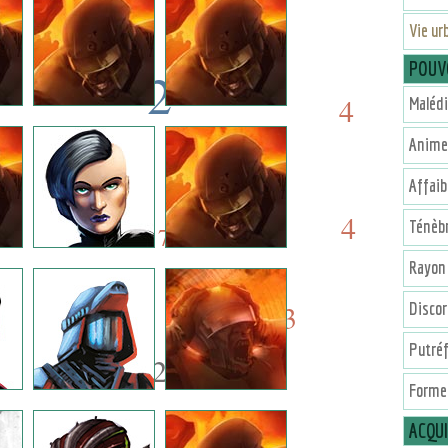
Vie ur
POUV
-2
4
Malédi
-2
Animer
8
7
Affai
8
4
Ténèb
7
Rayon 
3
Disco
4
Putréf
12
Forme 
ACQU