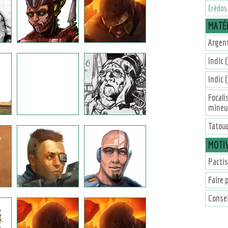
Crédos
MATÉR
Argent
Indic 
Indic 
Focali
mineu
Tatou
MOTI
Pactis
Faire 
Consei