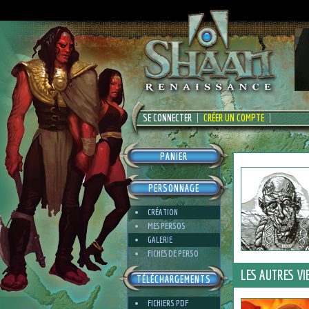
SE CONNECTER
CRÉER UN COMPTE
PANIER
PERSONNAGE
CRÉATION
MES PERSOS
GALERIE
FICHES DE PERSO
LES AUTRES VI
TÉLÉCHARGEMENTS
FICHIERS PDF