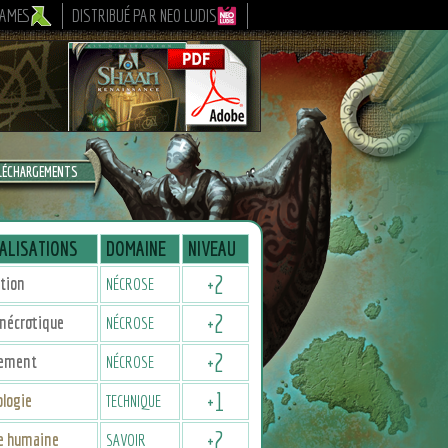
GAMES
DISTRIBUÉ PAR NEO LUDIS
LÉCHARGEMENTS
ALISATIONS
DOMAINE
NIVEAU
+
2
tion
NÉCROSE
+
2
nécrotique
NÉCROSE
+
2
lement
NÉCROSE
+
1
logie
TECHNIQUE
+
2
re humaine
SAVOIR