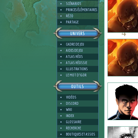
SCÉNARIOS
PRINCES ÉLÉMENTAIRES
RÉZO
PARTAGE
4
UNIVERS
CADRE DE JEU
AIDES DE JEU
ATLAS HÉOS
ATLAS HÉOSSIE
4
ILLUSTRATIONS
LE MOT D'IGOR
OUTILS
VIDÉOS
DISCORD
WIKI
INDEX
GLOSSAIRE
RECHERCHE
BOUTIQUES ET ASSOS