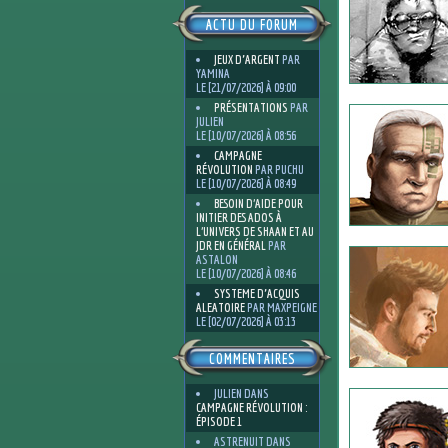
ACTU DU FORUM
JEUX D'ARGENT
PAR
YAMINA
LE [21/07/2026] À 09:00
PRÉSENTATIONS
PAR
JULIEN
LE [10/07/2026] À 08:56
CAMPAGNE
RÉVOLUTION
PAR PUCHU
LE [10/07/2026] À 08:49
BESOIN D’AIDE POUR
INITIER DES ADOS À
L’UNIVERS DE SHAAN ET AU
JDR EN GÉNÉRAL
PAR
ASTALON
LE [10/07/2026] À 08:46
SYSTEME D'ACQUIS
ALEATOIRE
PAR MAXPEIGNE
LE [02/07/2026] À 03:13
COMMENTAIRES
JULIEN
DANS
CAMPAGNE RÉVOLUTION :
ÉPISODE 1
ASTRENUIT
DANS