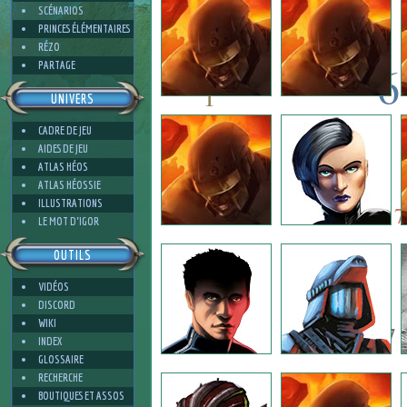
SCÉNARIOS
PRINCES ÉLÉMENTAIRES
RÉZO
6
PARTAGE
1
UNIVERS
6
CADRE DE JEU
5
AIDES DE JEU
ATLAS HÉOS
5
ATLAS HÉOSSIE
2
ILLUSTRATIONS
7
LE MOT D'IGOR
OUTILS
4
VIDÉOS
DISCORD
WIKI
7
INDEX
GLOSSAIRE
RECHERCHE
BOUTIQUES ET ASSOS