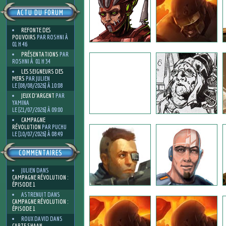
ACTU DU FORUM
REFONTE DES
POUVOIRS
PAR ROSHNI À
01 H 46
PRÉSENTATIONS
PAR
ROSHNI À 01 H 34
LES SEIGNEURS DES
MERS
PAR JULIEN
LE [08/08/2026] À 10:08
JEUX D'ARGENT
PAR
YAMINA
LE [21/07/2026] À 09:00
CAMPAGNE
RÉVOLUTION
PAR PUCHU
LE [10/07/2026] À 08:49
COMMENTAIRES
JULIEN
DANS
CAMPAGNE RÉVOLUTION :
ÉPISODE 1
ASTRENUIT
DANS
CAMPAGNE RÉVOLUTION :
ÉPISODE 1
ROUX DAVID
DANS
CARTE SHAAN