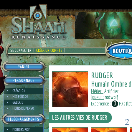
SE CONNECTER
CRÉER UN COMPTE
PANIER
RUDGER
PERSONNAGE
Humain Ombre de
Métier :
Artificier
CRÉATION
Joueur :
rodwolf
MES PERSOS
0
GALERIE
Expérience :
PXs (tota
FICHES DE PERSO
LES AUTRES VIES DE RUDGER
2
TÉLÉCHARGEMENTS
2
FICHIERS PDF