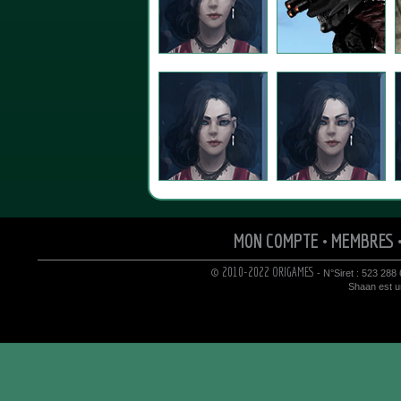
MON COMPTE
•
MEMBRES
© 2010-2022 ORIGAMES
- N°Siret : 523 288
Shaan est un