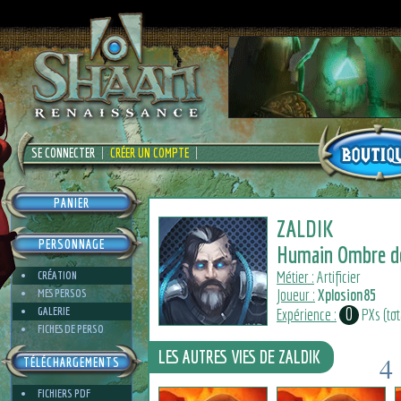
SE CONNECTER
CRÉER UN COMPTE
PANIER
ZALDIK
PERSONNAGE
Humain Ombre de
Métier :
Artificier
CRÉATION
Joueur :
Xplosion85
MES PERSOS
0
GALERIE
Expérience :
PXs (tota
FICHES DE PERSO
LES AUTRES VIES DE ZALDIK
4
TÉLÉCHARGEMENTS
2
FICHIERS PDF