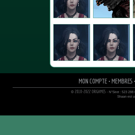
MON COMPTE
•
MEMBRES
© 2010-2022 ORIGAMES
- N°Siret : 523 288
Shaan est un