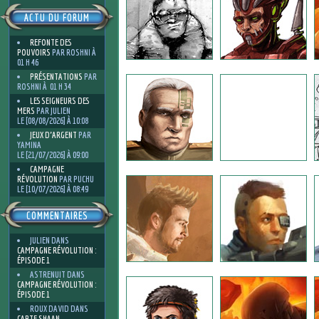
ACTU DU FORUM
REFONTE DES
POUVOIRS
PAR ROSHNI À
01 H 46
PRÉSENTATIONS
PAR
ROSHNI À 01 H 34
LES SEIGNEURS DES
MERS
PAR JULIEN
LE [08/08/2026] À 10:08
JEUX D'ARGENT
PAR
YAMINA
LE [21/07/2026] À 09:00
CAMPAGNE
RÉVOLUTION
PAR PUCHU
LE [10/07/2026] À 08:49
COMMENTAIRES
JULIEN
DANS
CAMPAGNE RÉVOLUTION :
ÉPISODE 1
ASTRENUIT
DANS
CAMPAGNE RÉVOLUTION :
ÉPISODE 1
ROUX DAVID
DANS
CARTE SHAAN