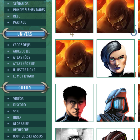
SCÉNARIOS
PRINCES ÉLÉMENTAIRES
RÉZO
6
PARTAGE
4
UNIVERS
6
CADRE DE JEU
11
AIDES DE JEU
ATLAS HÉOS
11
ATLAS HÉOSSIE
5
ILLUSTRATIONS
1
LE MOT D'IGOR
OUTILS
7
VIDÉOS
DISCORD
WIKI
7
INDEX
GLOSSAIRE
RECHERCHE
BOUTIQUES ET ASSOS